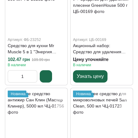
Артикул: ФБ-23252
Артикул: ЦБ-00169
Средство для кухни Mr
Акционный набор:
Muscle 5 в 1 "Энергия
Средство для удаления
цитруса", сменная бутылка,
жиров "Мастер Клинер" 750
102.47 грн
Цену уточняйте
109.99 грн
500 мл
г. + Средство для удаления
В наличии
В наличии
плесени GreenHouse 500 г
Узнать цену
Новинка
Новинка