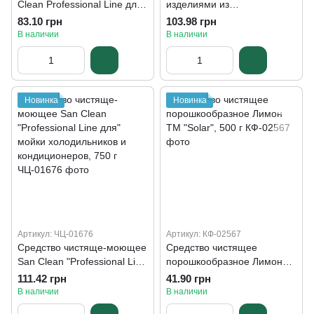
Clean Professional Line для
изделиями из
мытья холодильников,
нержавеющей стали и
83.10 грн
103.98 грн
холодильных камер и
полированного металла
В наличии
В наличии
кондиционеров, 500 мл
San Clean Professional, 500
г
Новинка
Новинка
Артикул: ЧЦ-01676
Артикул: КФ-02567
Средство чистяще-моющее
Средство чистящее
San Clean "Professional Line
порошкообразное Лимон
для" мойки холодильников
ТМ "Solar", 500 г
111.42 грн
41.90 грн
и кондиционеров, 750 г
В наличии
В наличии