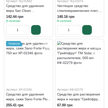
Артикул: ЧЦ-01662
Артикул: ЧЦ-01674
Средство для удаления
Чистящее средство
жира San Clean
стеклокерамических плит,
PROFESSIONAL LINE,
панелей и поверхностей
142.44 грн
140.16 грн
распылитель, 750 мл
San Clean PROFESSIONAL
В наличии
В наличии
LINE, 750 г
Новинка
Артикул: ХР-02346
Артикул: КФ-02279
Средство для удаления
Средство для растворения
жира, сажи Sano Forte Plus,
жира и нагара "Грейпфрут"
750 мл
ТМ Solar, с распылителем,
255.41 грн
67.00 грн