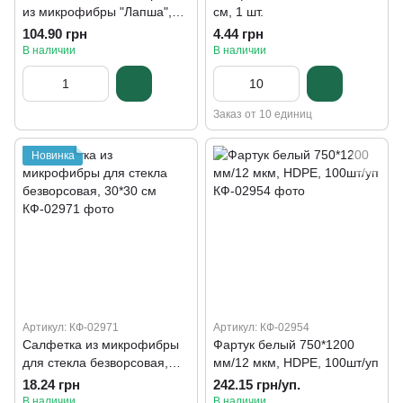
из микрофибры "Лапша",
см, 1 шт.
45см*15см
104.90 грн
4.44 грн
В наличии
В наличии
Заказ от 10 единиц
Новинка
Артикул: КФ-02971
Артикул: КФ-02954
Салфетка из микрофибры
Фартук белый 750*1200
для стекла безворсовая,
мм/12 мкм, HDPE, 100шт/уп
30*30 см
18.24 грн
242.15 грн/уп.
В наличии
В наличии