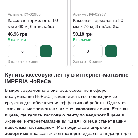
Артикул: КФ-02986
Артикул: КФ-02987
Кассовая термолента 80
Кассовая термолента 80
мм х 60 м, 6 шт/спайка
мм х 70 м, 3 шт/спайка
46.96 грн
50.18 грн
В наличии
В наличии
Заказ от 6 единиц
Заказ от 3 единиц
Купить кассовую ленту в интернет-магазине
IMPERIA HoReCa
В мире современного бизнеса, особенно в сфере
обслуживания HoReCa, важно иметь все необходимые
средства для обеспечения эффективной работы. Одним из
таких важных элементов является
кассовая лента
. Если вы
ищете, где
купить кассовую ленту
по
недорогой
цене в
Украине, интернет-магазин
IMPERIA HoReCa
станет вашим
надежным поставщиком. Мы предлагаем
широкий
ассортимент
кассовых лент, которые идеально подходят для