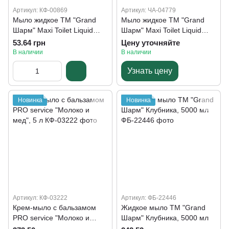
Артикул: КФ-00869
Артикул: ЧА-04779
Мыло жидкое ТМ "Grand
Мыло жидкое ТМ "Grand
Шарм" Maxi Toilet Liquid
Шарм" Maxi Toilet Liquid
Soap "Молочный протеин и
Soap "Клубника", 500 мл
53.64 грн
Цену уточняйте
хлопок", 500 мл
В наличии
В наличии
Узнать цену
Новинка
Новинка
Артикул: КФ-03222
Артикул: ФБ-22446
Крем-мыло с бальзамом
Жидкое мыло ТМ "Grand
PRO service "Молоко и
Шарм" Клубника, 5000 мл
мед", 5 л