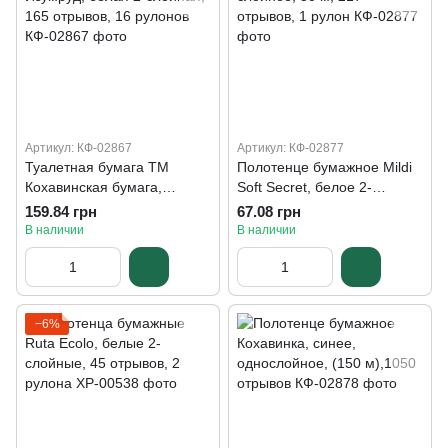
Артикул: КФ-02867
Артикул: КФ-02877
Туалетная бумага ТМ
Полотенце бумажное Mildi
Кохавинская бумага,
Soft Secret, белое 2-
Изумруд, белая 2-слойная,
слойное, 50 м, 217
159.84 грн
67.08 грн
165 отрывов, 16 рулонов
отрывов, 1 рулон
В наличии
В наличии
−6%