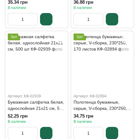
230*250, 170 листов
220*230, 200 листов
35.34 грн
36.88 грн
В наличии
В наличии
Хит
Хит
Артикул: КФ-02939
Артикул: КФ-02894
Бумажная салфетка белая,
Полотенца бумажные,
однослойная 21х21 см, 500
серые, V-сборка, 230*250,
шт
170 листов
52.25 грн
34.75 грн
В наличии
В наличии