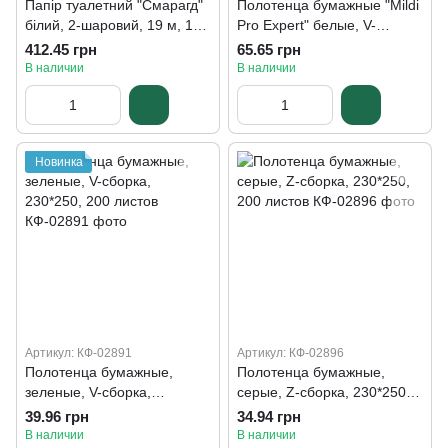
Папір туалетний "Смарагд"
Полотенца бумажные "Mildi
білий, 2-шаровий, 19 м, 165
Pro Expert" белые, V-
відривів, 32 рулона
сборка, 2-слойные, 230*210
412.45 грн
65.65 грн
мм, 200 листов
В наличии
В наличии
Новинка
Артикул: КФ-02891
Артикул: КФ-02896
Полотенца бумажные,
Полотенца бумажные,
зеленые, V-сборка,
серые, Z-сборка, 230*250,
230*250, 200 листов
200 листов
39.96 грн
34.94 грн
В наличии
В наличии