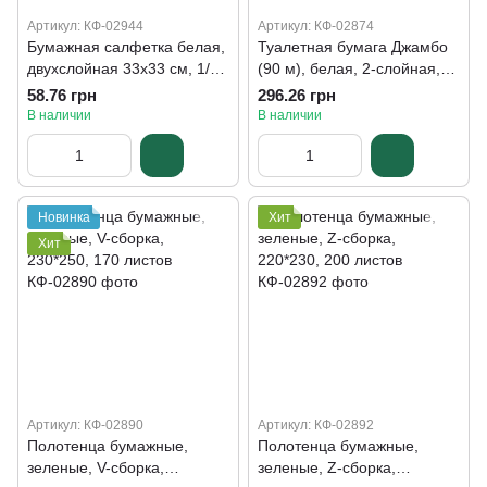
Артикул: КФ-02944
Артикул: КФ-02874
Бумажная салфетка белая,
Туалетная бумага Джамбо
двухслойная 33х33 см, 1/8
(90 м), белая, 2-слойная,
сборки, 100 шт
790 отрывов, 6 рулонов
58.76 грн
296.26 грн
В наличии
В наличии
Новинка
Хит
Хит
Артикул: КФ-02890
Артикул: КФ-02892
Полотенца бумажные,
Полотенца бумажные,
зеленые, V-сборка,
зеленые, Z-сборка,