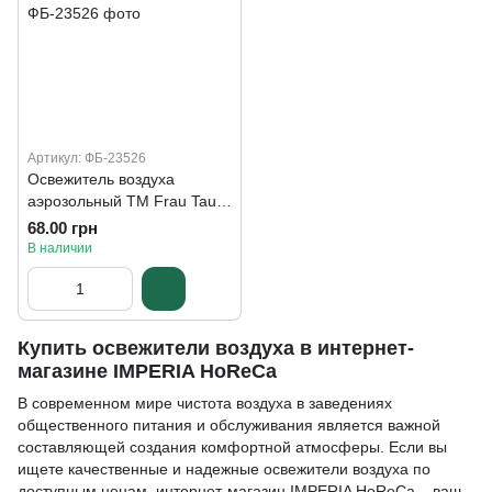
Артикул: ФБ-23526
Освежитель воздуха
аэрозольный ТМ Frau Tau
"Японский сад", 300 мл
68.00 грн
В наличии
Купить освежители воздуха в интернет-
магазине IMPERIA HoReCa
В современном мире чистота воздуха в заведениях
общественного питания и обслуживания является важной
составляющей создания комфортной атмосферы. Если вы
ищете качественные и надежные освежители воздуха по
доступным ценам, интернет-магазин IMPERIA HoReCa – ваш