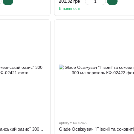
201.32 грн
В наявності
Артикул: КФ-02422
Glade Освiжувач "Океанський оазис" 300 мл аерозоль