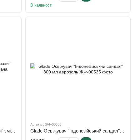
В наявності
Артикул: ЖФ-00535
Glade Балон 269мл "Свiжicть бiлизни" змінний до автоматичного освіжувача
Glade Освiжувач "Індонезійський сандал" 300 мл аерозоль