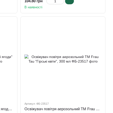
104.80 грн
В наявності
Артикул: ФБ-23517
Glade Освiжувач "Півонії та соковиті ягоди" 300 мл аерозоль
Освіжувач повітря аерозольний ТМ Frau Tau "Гірські квіти", 300 мл