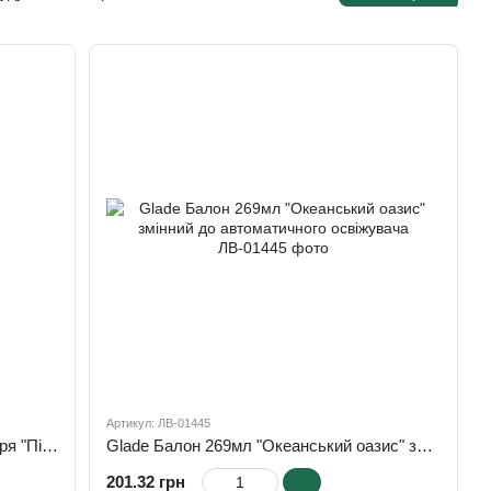
санвузла та
ванної
Артикул: ЛВ-01445
Glade автоматичний освіжувач повітря "Півонія и Соковиті ягоди"
Glade Балон 269мл "Океанський оазис" змінний до автоматичного освіжувача
201.32 грн