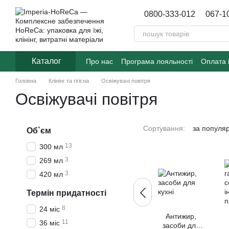
Перейти до основного контенту
0800-333-012
067-1
Каталог
Про нас
Програма лояльності
Оплата 
Договір публічної оферти
Блог
Головна
Клінінг та гігієна
Освіжувачі повітря
Освіжувачі повітря
Сортування:
за популя
Об`єм
13
300 мл
3
269 мл
3
420 мл
Термін придатності
8
24 міс
Антижир,
11
36 міс
засоби для