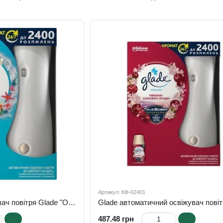
серветки,
скла та
інвентар для
дзеркал
прибирання
Артикул: КФ-02401
Автоматичний освіжувач повітря Glade "Океанський Оазис"
487.48 грн