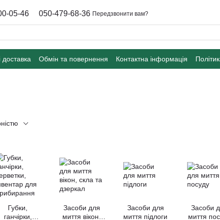
00-05-46
050-479-68-36
Передзвонити вам?
і доставка
Обмін та повернення
Контактна інформація
Політик
рністю
Губки,
Засоби для
Засоби для
Засоби 
ганчірки,
миття вікон,
миття підлоги
миття пос