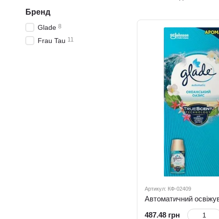
кухні
Бренд
8
Glade
11
Frau Tau
Артикул: КФ-02409
487.48 грн