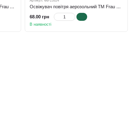
Артикул: ФБ-23524
Освіжувач повітря аерозольний ТМ Frau Tau "Океанічна хвиля", 300 мл
Освіжувач повітря аерозольний ТМ Frau Tau "Східна мрія", 300 мл
68.00 грн
В наявності