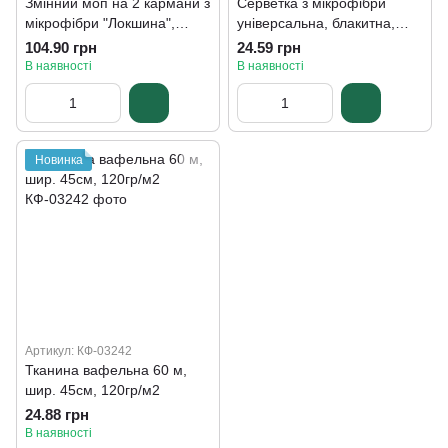
Змінний моп на 2 кармани з
Серветка з мікрофібри
мікрофібри "Локшина",
універсальна, блакитна,
45см*15см
35*35см
104.90 грн
24.59 грн
В наявності
В наявності
Новинка
Артикул: КФ-03242
Тканина вафельна 60 м,
шир. 45см, 120гр/м2
24.88 грн
В наявності