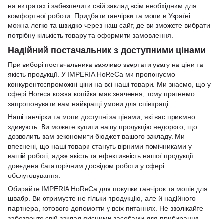
на витратах і забезпечити свій заклад всім необхідним для
комфортної роботи. Придбати ганчірки та мопи в Україні
можна легко та швидко через наш сайт, де ви зможете вибрати
потрібну кількість товару та оформити замовлення.
Надійний постачальник з доступними цінами
При виборі постачальника важливо звертати увагу на ціни та
якість продукції. У IMPERIA HoReCa ми пропонуємо
конкурентоспроможні ціни на всі наші товари. Ми знаємо, що у
сфері Horeca кожна копійка має значення, тому прагнемо
запропонувати вам найкращі умови для співпраці.
Наші ганчірки та мопи доступні за цінами, які вас приємно
здивують. Ви можете купити нашу продукцію недорого, що
дозволить вам зекономити бюджет вашого закладу. Ми
впевнені, що наші товари стануть вірними помічниками у
вашій роботі, адже якість та ефективність нашої продукції
доведена багаторічним досвідом роботи у сфері
обслуговування.
Обирайте IMPERIA HoReCa для покупки ганчірок та мопів для
швабр. Ви отримуєте не тільки продукцію, але й надійного
партнера, готового допомогти у всіх питаннях. Не зволікайте –
забезпечте свій заклад якісними засобами для прибирання