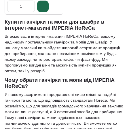
Купити ганчірки та мопи для швабри в
інтернет-магазині IMPERIA HoReCa
Вітаємо вас в інтернет-магазині IMPERIA HoReCa, вашому
надійному постачальнику ганчірок та мопів для швабр. У
нашому магазині ви знайдете широкий асортимент продукції
для прибирання, яка стане незамінним помічником у будь-
якому закладі, чи то ресторан, кафе, чи фаст-фуд. Ми
пропонуємо вигідні ціни та можливість купити продукцію як
оптом, так і у роздріб.
Чому обрати ганчірки та мопи від IMPERIA
HoReCa?
У нашому асортименті представлені лише якісні та надійні
ганчірки та мопи, що відповідають стандартам Horeca. Ми
розуміємо, що для закладів громадського харчування важливо
мати не лише доступні, а й ефективні засоби для прибирання.
Тому наші ганчірки та мопи відрізняються високою
поглинаючою здатністю та довговічністю. Ви зможете легко
прибрати будь-які забруднення, що виникають у процесі