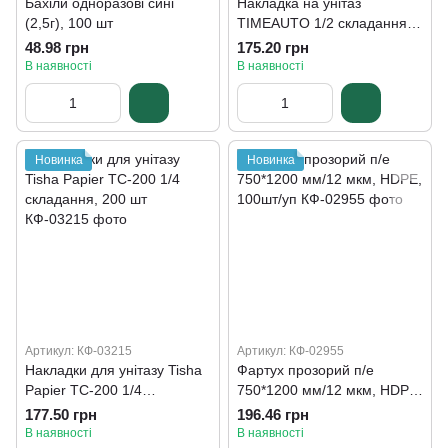
Бахіли одноразові сині
Накладка на унітаз
(2,5г), 100 шт
TIMEAUTO 1/2 складання,
250 шт
48.98 грн
175.20 грн
В наявності
В наявності
Новинка
Новинка
Артикул: КФ-03215
Артикул: КФ-02955
Накладки для унітазу Tisha
Фартух прозорий п/е
Papier ТС-200 1/4
750*1200 мм/12 мкм, HDPE,
складання, 200 шт
100шт/уп
177.50 грн
196.46 грн
В наявності
В наявності