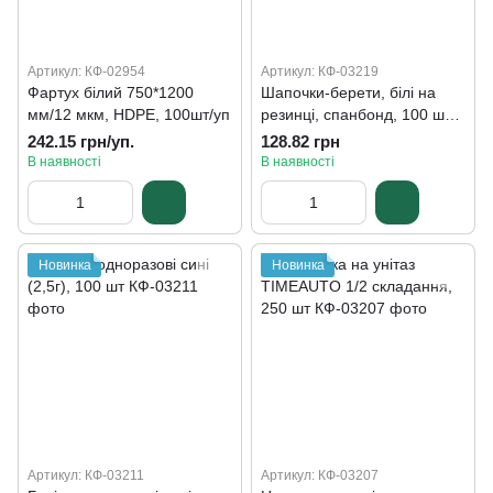
Артикул: КФ-02954
Артикул: КФ-03219
Фартух білий 750*1200
Шапочки-берети, білі на
мм/12 мкм, HDPE, 100шт/уп
резинці, спанбонд, 100 шт/
уп
242.15 грн/уп.
128.82 грн
В наявності
В наявності
Новинка
Новинка
Артикул: КФ-03211
Артикул: КФ-03207