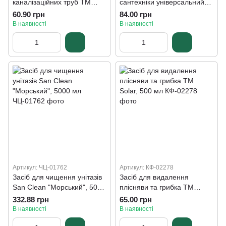
каналізаційних труб ТМ
сантехніки універсальний
Solar, 1000 мл
ТМ Solar "Океанічна
60.90 грн
84.00 грн
свіжість", 1000 мл
В наявності
В наявності
Артикул: ЧЦ-01762
Артикул: КФ-02278
Засіб для чищення унітазів
Засіб для видалення
San Clean "Морський", 5000
плісняви та грибка ТМ
мл
Solar, 500 мл
332.88 грн
65.00 грн
В наявності
В наявності