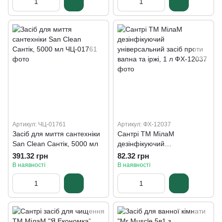
Артикул: ЧЦ-01761
Артикул: ФХ-12037
Засіб для миття сантехніки
Сантрі ТМ МілаМ
San Clean Сантік, 5000 мл
дезінфікуючий
універсальний засіб проти
391.32 грн
82.32 грн
вапна та іржі, 1 л
В наявності
В наявності