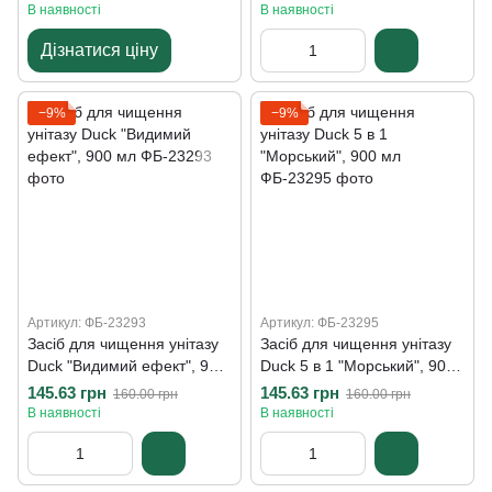
В наявності
В наявності
Дізнатися ціну
−9%
−9%
Артикул: ФБ-23293
Артикул: ФБ-23295
Засіб для чищення унітазу
Засіб для чищення унітазу
Duck "Видимий ефект", 900
Duck 5 в 1 "Морський", 900
мл
мл
145.63 грн
145.63 грн
160.00 грн
160.00 грн
В наявності
В наявності