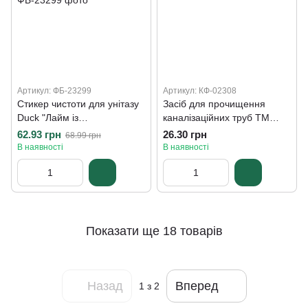
Артикул: ФБ-23299
Артикул: КФ-02308
Стикер чистоти для унітазу
Засіб для прочищення
Duck "Лайм із
каналізаційних труб ТМ
відбілюванням", 3 шт
Solar, 80 гр
62.93 грн
26.30 грн
68.99 грн
В наявності
В наявності
Показати ще 18 товарів
Назад
Вперед
1
з 2