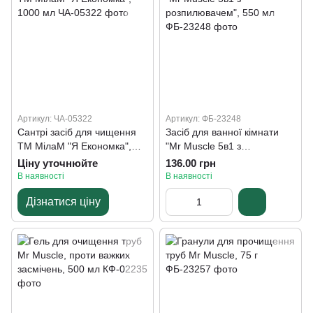
Артикул: ЧА-05322
Артикул: ФБ-23248
Сантрі засіб для чищення
Засіб для ванної кімнати
ТМ МілаМ "Я Економка",
"Mr Muscle 5в1 з
1000 мл
розпилювачем", 550 мл
Ціну уточнюйте
136.00 грн
В наявності
В наявності
Дізнатися ціну