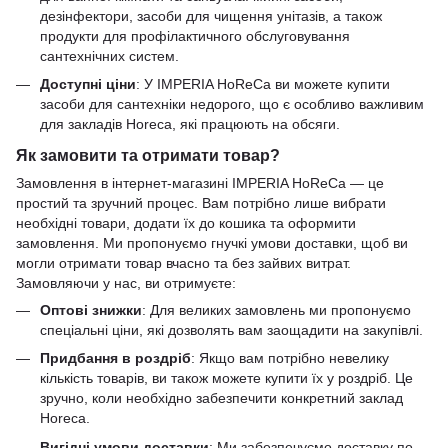
дезінфектори, засоби для чищення унітазів, а також
продукти для профілактичного обслуговування
сантехнічних систем.
Доступні ціни
: У IMPERIA HoReCa ви можете купити
засоби для сантехніки недорого, що є особливо важливим
для закладів Horeca, які працюють на обсяги.
Як замовити та отримати товар?
Замовлення в інтернет-магазині IMPERIA HoReCa — це
простий та зручний процес. Вам потрібно лише вибрати
необхідні товари, додати їх до кошика та оформити
замовлення. Ми пропонуємо гнучкі умови доставки, щоб ви
могли отримати товар вчасно та без зайвих витрат.
Замовляючи у нас, ви отримуєте:
Оптові знижки
: Для великих замовлень ми пропонуємо
спеціальні ціни, які дозволять вам заощадити на закупівлі.
Придбання в роздріб
: Якщо вам потрібно невелику
кількість товарів, ви також можете купити їх у роздріб. Це
зручно, коли необхідно забезпечити конкретний заклад
Horeca.
Вигідні умови доставки
: Ми забезпечуємо доставку по