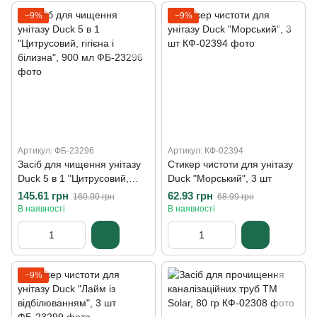
−9%
−9%
Артикул: ФБ-23296
Артикул: КФ-02394
Засіб для чищення унітазу
Стикер чистоти для унітазу
Duck 5 в 1 "Цитрусовий,
Duck "Морський", 3 шт
гігієна і білизна", 900 мл
145.61 грн
62.93 грн
160.00 грн
68.99 грн
В наявності
В наявності
−9%