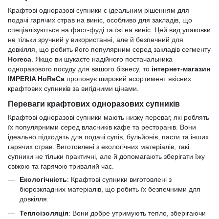
Крафтові одноразові супники є ідеальним рішенням для
подачі гарячих страв на виніс, особливо для закладів, що
спеціалізуються на фаст-фуді та їжі на виніс. Цей вид упаковки
не тільки зручний у використанні, але й безпечний для
довкілля, що робить його популярним серед закладів сегменту
Horeca
. Якщо ви шукаєте надійного постачальника
одноразового посуду для вашого бізнесу, то
інтернет-магазин
IMPERIA HoReCa
пропонує широкий асортимент якісних
крафтових супників за вигідними цінами.
Переваги крафтових одноразових супників
Крафтові одноразові супники мають низку переваг, які роблять
їх популярними серед власників кафе та ресторанів. Вони
ідеально підходять для подачі супів, бульйонів, пасти та інших
гарячих страв. Виготовлені з екологічних матеріалів, такі
супники не тільки практичні, але й допомагають зберігати їжу
свіжою та гарячою тривалий час.
Екологічність
: Крафтові супники виготовлені з
біорозкладних матеріалів, що робить їх безпечними для
довкілля.
Теплоізоляція
: Вони добре утримують тепло, зберігаючи