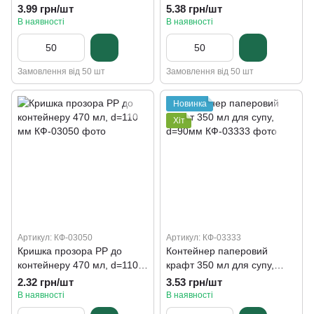
та інших страв, d=110 мм,
та інших страв, d=110 мм,
3.99 грн/шт
5.38 грн/шт
h=68 мм
h=68 мм
В наявності
В наявності
Замовлення від 50 шт
Замовлення від 50 шт
Новинка
Хіт
Артикул: КФ-03050
Артикул: КФ-03333
Кришка прозора РР до
Контейнер паперовий
контейнеру 470 мл, d=110
крафт 350 мл для супу,
мм
d=90мм
2.32 грн/шт
3.53 грн/шт
В наявності
В наявності