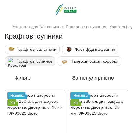
Упаковка для їжі на винос
Паперове пакування
Крафтові су
Крафтові супники
Крафтові салатники
Фаст-фуд пакування
Крафтові супники
Паперові бокси, коробки
Фільтр
За популярністю
Новинка
Новинка
Хіт
Хіт