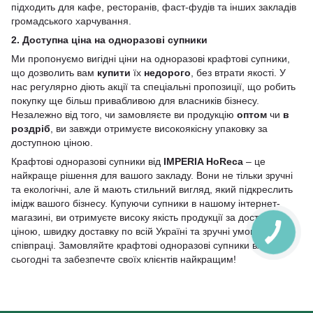
підходить для кафе, ресторанів, фаст-фудів та інших закладів
громадського харчування.
2. Доступна ціна на одноразові супники
Ми пропонуємо вигідні ціни на одноразові крафтові супники,
що дозволить вам
купити
їх
недорого
, без втрати якості. У
нас регулярно діють акції та спеціальні пропозиції, що робить
покупку ще більш привабливою для власників бізнесу.
Незалежно від того, чи замовляєте ви продукцію
оптом
чи
в
роздріб
, ви завжди отримуєте високоякісну упаковку за
доступною ціною.
Крафтові одноразові супники від
IMPERIA HoReca
– це
найкраще рішення для вашого закладу. Вони не тільки зручні
та екологічні, але й мають стильний вигляд, який підкреслить
імідж вашого бізнесу. Купуючи супники в нашому інтернет-
магазині, ви отримуєте високу якість продукції за доступною
ціною, швидку доставку по всій Україні та зручні умови
співпраці. Замовляйте крафтові одноразові супники вже
сьогодні та забезпечте своїх клієнтів найкращим!