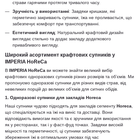
страви гарячими протягом тривалого часу.
Зручність у використанні
: Завдяки кришкам, які
герметично закривають супники, їжа не проливається, що
забезпечує комфорт при транспортуванні.
Естетичний вигляд
: Натуральний крафтовий дизайн
виглядає стильно та додає закладу додаткового
привабливого вигляду.
Широкий асортимент крафтових супників у
IMPERIA HoReCa
В
IMPERIA HoReCa
ви можете знайти великий вибір
крафтових одноразових супників різних розмірів та об’ємів. Ми
пропонуємо одноразові супники для різних видів страв, від
невеликих порцій до великих об’ємів для ситних обідів.
1. Одноразові супники для закладів Horeca
Наші супники чудово підходять для закладів сегменту
Horeca
,
що спеціалізуються на їжі на виніс та доставці. Вони
відповідають вимогам якості та є зручними для використання
як у ресторанах, так і у фаст-фуд точках. Завдяки високій
міцності та герметичності, ці супники забезпечують
збереження їжі в оптимальних умовах під час