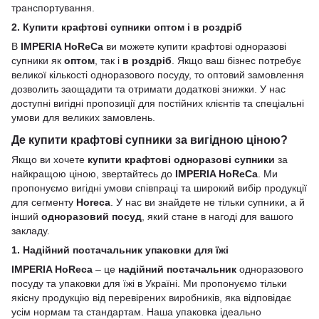
транспортування.
2. Купити крафтові супники оптом і в роздріб
В
IMPERIA HoReCa
ви можете купити крафтові одноразові
супники як
оптом
, так і
в роздріб
. Якщо ваш бізнес потребує
великої кількості одноразового посуду, то оптовий замовлення
дозволить заощадити та отримати додаткові знижки. У нас
доступні вигідні пропозиції для постійних клієнтів та спеціальні
умови для великих замовлень.
Де купити крафтові супники за вигідною ціною?
Якщо ви хочете
купити крафтові одноразові супники
за
найкращою ціною, звертайтесь до
IMPERIA HoReCa
. Ми
пропонуємо вигідні умови співпраці та широкий вибір продукції
для сегменту
Horeca
. У нас ви знайдете не тільки супники, а й
інший
одноразовий посуд
, який стане в нагоді для вашого
закладу.
1. Надійний постачальник упаковки для їжі
IMPERIA HoReca
– це
надійний постачальник
одноразового
посуду та упаковки для їжі в Україні. Ми пропонуємо тільки
якісну продукцію від перевірених виробників, яка відповідає
усім нормам та стандартам. Наша упаковка ідеально