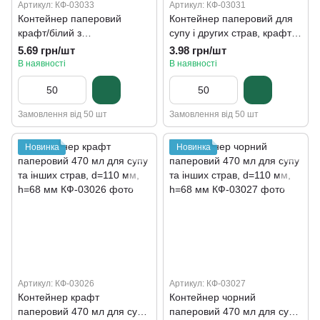
Артикул: КФ-03033
Артикул: КФ-03031
Контейнер паперовий
Контейнер паперовий для
крафт/білий з
супу і других страв, крафт
двосторонньою ламінацією,
450 мл, h=100 мм, d=98 мм
5.69 грн/шт
3.98 грн/шт
470 мл, d=110 мм, h=68 мм
В наявності
В наявності
Замовлення від 50 шт
Замовлення від 50 шт
Новинка
Новинка
Артикул: КФ-03026
Артикул: КФ-03027
Контейнер крафт
Контейнер чорний
паперовий 470 мл для супу
паперовий 470 мл для супу