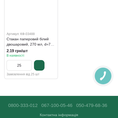
Артикул: КФ-03488
Стакан паперовий білий
двошаровий, 270 мл, d=79
мм
2.19 грн/шт
В наявності
Замовлення від 25 шт
0800-333-012
067-100-05-46
050-479-68-36
Контактна інформація