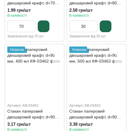
двошаровий крафт, d=70
двошаровий крафт, d=80
мм, 180 мл євро
мм, 250 мл євро
1.99 грн/шт
2.58 грн/шт
В наявності
В наявності
Замовлення від 70 шт
Замовлення від 30 шт
Новинка
Новинка
Артикул: КФ-03462
Артикул: КФ-03463
Стакан паперовий
Стакан паперовий
двошаровий крафт, d=90
двошаровий крафт, d=90
мм, 400 мл
мм, 500 мл
3.17 грн/шт
3.38 грн/шт
В наявності
В наявності