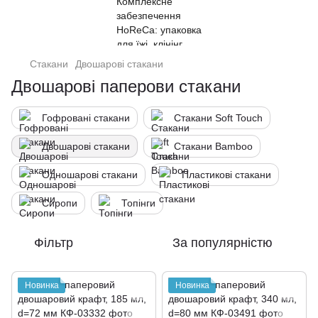
Стакани
Двошарові стакани
Двошарові паперови стакани
Гофровані стакани
Стакани Soft Touch
Двошарові стакани
Стакани Bamboo
Одношарові стакани
Пластикові стакани
Сиропи
Топінги
Фільтр
За популярністю
Новинка
Новинка