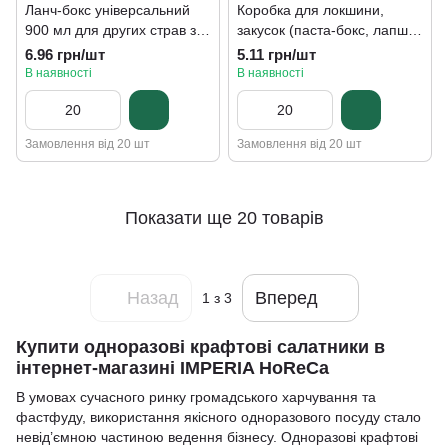
Ланч-бокс універсальний
Коробка для локшини,
900 мл для других страв з
закусок (паста-бокс, лапша-
ламінацією, крафт,
кап) 500 мл, крафт
6.96 грн/шт
5.11 грн/шт
200х150х55 мм
В наявності
В наявності
Замовлення від 20 шт
Замовлення від 20 шт
Показати ще 20 товарів
Назад
Вперед
1
з 3
Купити одноразові крафтові салатники в
інтернет-магазині IMPERIA HoReCa
В умовах сучасного ринку громадського харчування та
фастфуду, використання якісного одноразового посуду стало
невід’ємною частиною ведення бізнесу. Одноразові крафтові