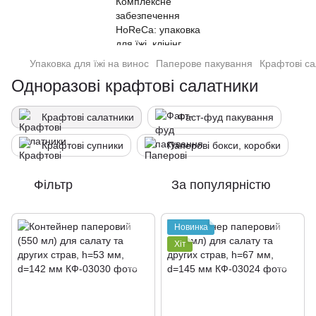
Упаковка для їжі на винос
Паперове пакування
Крафтові с
Одноразові крафтові салатники
Крафтові салатники
Фаст-фуд пакування
Крафтові супники
Паперові бокси, коробки
Фільтр
За популярністю
Новинка
Хіт