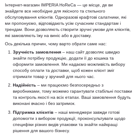
Інтернет-магазин IMPERIA HoReCa — це місце, де ви
знайдете все необхідне для якісного та стильного
обслуговування клієнтів. Одноразові крафтові салатники, які
ми пропонуємо, відповідають усім сучасним стандартам і
трендам. Вони дозволяють створити зручні умови для клієнтів,
які замовляють їжу на виніс або в доставку.
Ось декілька причин, чому варто обрати саме нас:
Зручність замовлення
– наш сайт дозволяє швидко
знайти потрібну продукцію, додати її до кошика та
оформити замовлення. Ми надаємо можливість вибору
способу оплати та доставки, щоб кожен клієнт зміг
отримати товар у зручний для нього час.
Надійність
– ми працюємо безпосередньо з
виробниками, тому можемо гарантувати стабільні поставки
та контроль якості на всіх етапах. Ваші замовлення будуть
виконані вчасно і без затримок.
Підтримка клієнтів
– наші менеджери завжди готові
допомогти з вибором продукції, проконсультувати щодо
специфіки різних видів упаковки та знайти найкращі
рішення для вашого бізнесу.