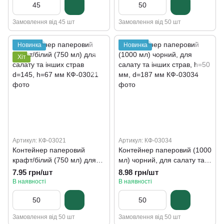
Замовлення від 45 шт
Замовлення від 50 шт
Новинка
Новинка
Хіт
Артикул: КФ-03021
Артикул: КФ-03034
Контейнер паперовий
Контейнер паперовий (1000
крафт/білий (750 мл) для
мл) чорний, для салату та
салату та інших страв
інших страв, h=50 мм,
7.95 грн/шт
8.98 грн/шт
d=145, h=67 мм
d=187 мм
В наявності
В наявності
Замовлення від 50 шт
Замовлення від 50 шт