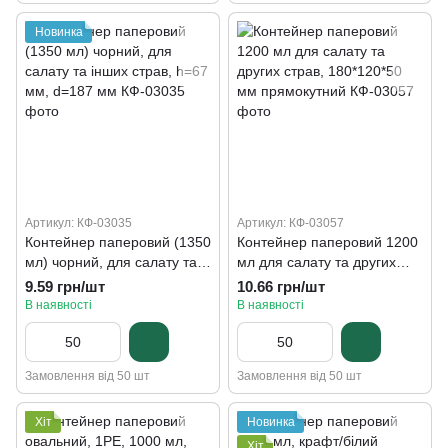
Новинка
Артикул: КФ-03035
Артикул: КФ-03057
Контейнер паперовий (1350
Контейнер паперовий 1200
мл) чорний, для салату та
мл для салату та других
інших страв, h=67 мм,
страв, 180*120*50 мм
9.59 грн/шт
10.66 грн/шт
d=187 мм
прямокутний
В наявності
В наявності
Замовлення від 50 шт
Замовлення від 50 шт
Хіт
Новинка
Хіт