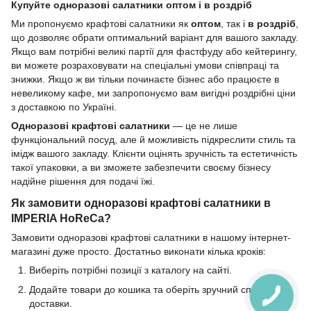
Купуйте одноразові салатники оптом і в роздріб
Ми пропонуємо крафтові салатники як
оптом
, так і
в роздріб
,
що дозволяє обрати оптимальний варіант для вашого закладу.
Якщо вам потрібні великі партії для фастфуду або кейтерингу,
ви можете розраховувати на спеціальні умови співпраці та
знижки. Якщо ж ви тільки починаєте бізнес або працюєте в
невеликому кафе, ми запропонуємо вам вигідні роздрібні ціни
з доставкою по Україні.
Одноразові крафтові салатники
— це не лише
функціональний посуд, але й можливість підкреслити стиль та
імідж вашого закладу. Клієнти оцінять зручність та естетичність
такої упаковки, а ви зможете забезпечити своєму бізнесу
надійне рішення для подачі їжі.
Як замовити одноразові крафтові салатники в
IMPERIA HoReCa?
Замовити одноразові крафтові салатники в нашому інтернет-
магазині дуже просто. Достатньо виконати кілька кроків:
Виберіть потрібні позиції з каталогу на сайті.
Додайте товари до кошика та оберіть зручний спосіб
доставки.