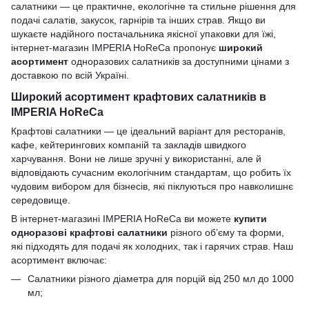
салатники — це практичне, екологічне та стильне рішення для
подачі салатів, закусок, гарнірів та інших страв. Якщо ви
шукаєте надійного постачальника якісної упаковки для їжі,
інтернет-магазин IMPERIA HoReCa пропонує
широкий
асортимент
одноразових салатників за доступними цінами з
доставкою по всій Україні.
Широкий асортимент крафтових салатників в
IMPERIA HoReCa
Крафтові салатники — це ідеальний варіант для ресторанів,
кафе, кейтерингових компаній та закладів швидкого
харчування. Вони не лише зручні у використанні, але й
відповідають сучасним екологічним стандартам, що робить їх
чудовим вибором для бізнесів, які піклуються про навколишнє
середовище.
В інтернет-магазині IMPERIA HoReCa ви можете
купити
одноразові крафтові салатники
різного об’єму та форми,
які підходять для подачі як холодних, так і гарячих страв. Наш
асортимент включає:
Салатники різного діаметра для порцій від 250 мл до 1000
мл;