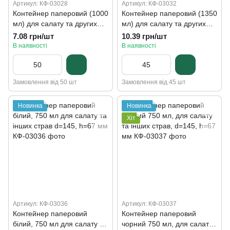
Артикул: КФ-03028
Артикул: КФ-03032
Контейнер паперовий (1000
Контейнер паперовий (1350
мл) для салату та других
мл) для салату та других
страв, h=50 мм, d=187 мм
страв крафт/білий, h=67
7.08 грн/шт
10.39 грн/шт
мм, d=187 мм
В наявності
В наявності
Замовлення від 50 шт
Замовлення від 45 шт
Новинка
Новинка
Хіт
Артикул: КФ-03036
Артикул: КФ-03037
Контейнер паперовий
Контейнер паперовий
білий, 750 мл для салату та
чорний 750 мл, для салату