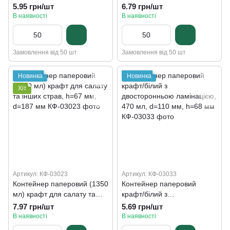
інших страв d=145, h=67 мм
та інших страв, d=145, h=67
5.95 грн/шт
6.79 грн/шт
мм
В наявності
В наявності
Замовлення від 50 шт
Замовлення від 50 шт
Новинка
Новинка
Хіт
Артикул: КФ-03023
Артикул: КФ-03033
Контейнер паперовий (1350
Контейнер паперовий
мл) крафт для салату та
крафт/білий з
інших страв, h=67 мм,
двосторонньою ламінацією,
7.97 грн/шт
5.69 грн/шт
d=187 мм
470 мл, d=110 мм, h=68 мм
В наявності
В наявності