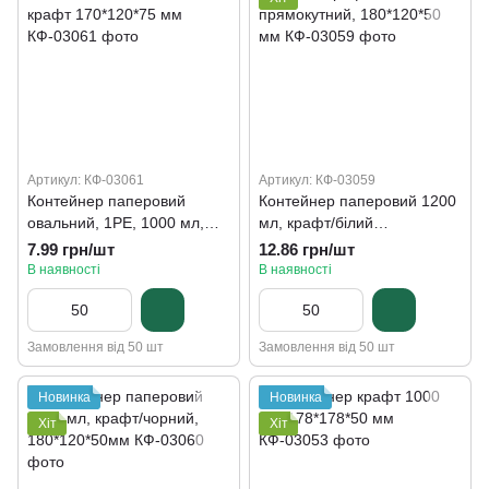
Артикул: КФ-03061
Артикул: КФ-03059
Контейнер паперовий
Контейнер паперовий 1200
овальний, 1РЕ, 1000 мл,
мл, крафт/білий
крафт 170*120*75 мм
прямокутний, 180*120*50
7.99 грн/шт
12.86 грн/шт
мм
В наявності
В наявності
Замовлення від 50 шт
Замовлення від 50 шт
Новинка
Новинка
Хіт
Хіт