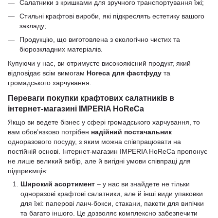
Салатники з кришками для зручного транспортування їжі;
Стильні крафтові вироби, які підкреслять естетику вашого
закладу;
Продукцію, що виготовлена з екологічно чистих та
біорозкладних матеріалів.
Купуючи у нас, ви отримуєте високоякісний продукт, який
відповідає всім вимогам
Horeca для фастфуду
та
громадського харчування.
Переваги покупки крафтових салатників в
інтернет-магазині IMPERIA HoReCa
Якщо ви ведете бізнес у сфері громадського харчування, то
вам обов’язково потрібен
надійний постачальник
одноразового посуду, з яким можна співпрацювати на
постійній основі. Інтернет-магазин IMPERIA HoReCa пропонує
не лише великий вибір, але й вигідні умови співпраці для
підприємців:
Широкий асортимент
– у нас ви знайдете не тільки
одноразові крафтові салатники, але й інші види упаковки
для їжі: паперові ланч-бокси, стакани, пакети для випічки
та багато іншого. Це дозволяє комплексно забезпечити