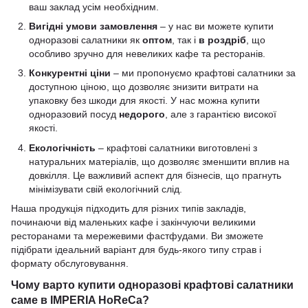
ваш заклад усім необхідним.
Вигідні умови замовлення
– у нас ви можете купити
одноразові салатники як
оптом
, так і
в роздріб
, що
особливо зручно для невеликих кафе та ресторанів.
Конкурентні ціни
– ми пропонуємо крафтові салатники за
доступною ціною, що дозволяє знизити витрати на
упаковку без шкоди для якості. У нас можна купити
одноразовий посуд
недорого
, але з гарантією високої
якості.
Екологічність
– крафтові салатники виготовлені з
натуральних матеріалів, що дозволяє зменшити вплив на
довкілля. Це важливий аспект для бізнесів, що прагнуть
мінімізувати свій екологічний слід.
Наша продукція підходить для різних типів закладів,
починаючи від маленьких кафе і закінчуючи великими
ресторанами та мережевими фастфудами. Ви зможете
підібрати ідеальний варіант для будь-якого типу страв і
формату обслуговування.
Чому варто купити одноразові крафтові салатники
саме в IMPERIA HoReCa?