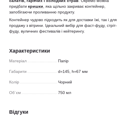
салатів, гарячих і холодних страв
. Окремо можна
придбати
кришки
, яка щільно закриває контейнер,
запобігаючи проливанню продукту.
Контейнер чудово підходить як для доставки їжі, так і для
продажу з вітрини. Ідеальний вибір для фаст-фуду, стріт-
фуду, вуличних фестивалів і кейтерингу.
Характеристики
Матеріал
Папір
Габарити
d=145, h=67 мм
Колір
Чорний
Об`єм
750 мл
Відгуки