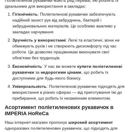
Поліетиленові рукавички мають ряд переваг, які роблять їх
ідеальними для використання в закладах:
Гігієнічність
: Поліетиленові рукавички забезпечують
надійний захист рук від забруднень, бактерій і
забруднювальних матеріалів. Це особливо важливо у
закладах харчування.
Зручність у використанні
: Легкі та еластичні, вони не
обмежують рухів і не створюють дискомфорту під час
роботи. Це дозволяє працівникам виконувати свої
обов’язки без труднощів.
Економічність
: У нас ви можете
купити поліетиленові
рукавички
за
недорогими цінами
, що робить їх
доступними для будь-якого бізнесу.
Універсальність
: Поліетиленові рукавички підходять для
використання в різних сферах — від приготування їжі до
прибирання, що робить їх незамінним елементом.
Асортимент поліетиленових рукавичок в
IMPERIA HoReCa
Наш інтернет-магазин пропонує
широкий асортимент
одноразових поліетиленових рукавичок, що підходять для