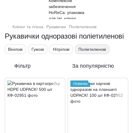
Клінінг та гігієна
Рукавички
Поліетиленові
Рукавички одноразові поліетиленові
Вінілові
Гумові
Нітрілові
Поліетиленові
Фільтр
За популярністю
Новинка