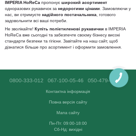
IMPERIA HoReCa
пропонує
широкий асортимент
одноразових рукавичок за
недорогими цінами
. Замовляючи у
нас, ви отримуєте
надійного постачальника
, готового
задовольнити всі ваші потреби.
Не зволікайте!
Купіть поліетиленові рукавички
в IMPERIA
HoReCa вже сьогодні та забезпечте своєму бізнесу високі
стандарти безпеки та гігієни. Завітайте на наш сайт, щоб
дізнатися більше про асортимент і оформити замовлення.
0800-333-012
067-100-05-46
050-479-68-36
Контактна інформація
Повна версія сайту
Мапа сайту
Пн-Пт: 09:00-18:00
Сб-Нд: вихідні