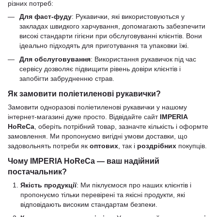
різних потреб:
Для фаст-фуду
: Рукавички, які використовуються у
закладах швидкого харчування, допомагають забезпечити
високі стандарти гігієни при обслуговуванні клієнтів. Вони
ідеально підходять для приготування та упаковки їжі.
Для обслуговування
: Використання рукавичок під час
сервісу дозволяє підвищити рівень довіри клієнтів і
запобігти забрудненню страв.
Як замовити поліетиленові рукавички?
Замовити одноразові поліетиленові рукавички у нашому
інтернет-магазині дуже просто. Відвідайте сайт
IMPERIA
HoReCa
, оберіть потрібний товар, зазначте кількість і оформте
замовлення. Ми пропонуємо вигідні умови доставки, що
задовольнять потреби як
оптових
, так і
роздрібних
покупців.
Чому IMPERIA HoReCa — ваш надійний
постачальник?
Якість продукції
: Ми піклуємося про наших клієнтів і
пропонуємо тільки перевірені та якісні продукти, які
відповідають високим стандартам безпеки.