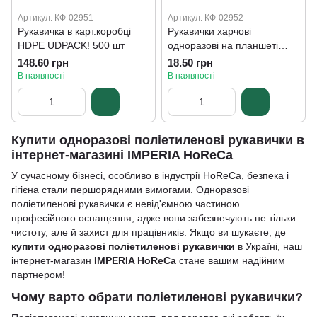
Артикул: КФ-02951
Артикул: КФ-02952
Рукавичка в карт.коробці
Рукавички харчові
HDPE UDPACK! 500 шт
одноразові на планшеті
UDPACK! 100 шт
148.60 грн
18.50 грн
В наявності
В наявності
Купити одноразові поліетиленові рукавички в
інтернет-магазині IMPERIA HoReCa
У сучасному бізнесі, особливо в індустрії HoReCa, безпека і
гігієна стали першорядними вимогами. Одноразові
поліетиленові рукавички є невід'ємною частиною
професійного оснащення, адже вони забезпечують не тільки
чистоту, але й захист для працівників. Якщо ви шукаєте, де
купити одноразові поліетиленові рукавички
в Україні, наш
інтернет-магазин
IMPERIA HoReCa
стане вашим надійним
партнером!
Чому варто обрати поліетиленові рукавички?