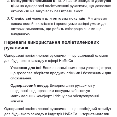
Конкурентоспроможні ціни
: У нас ви знайдете
доступні
ціни
на одноразові поліетиленові рукавички, що дозволяє
економити на закупівлях без втрати якості.
Спеціальні умови для оптових покупців
: Ми цінуємо
наших постійних клієнтів і пропонуємо вигідні умови для
оптових замовлень, що робить співпрацю з нами ще
вигіднішою.
Переваги використання поліетиленових
рукавичок
Одноразові поліетиленові рукавички — це важливий елемент
для будь-якого закладу в сфері HoReCa:
Упаковка для їжі
: Вони є незамінними при упаковці страв,
що дозволяє зберігати продукти свіжими і безпечними для
споживання.
Одноразовий посуд
: Використання рукавичок у
поєднанні з одноразовим посудом забезпечує
максимальний комфорт і гігієну при обслуговуванні
клієнтів.
Одноразові поліетиленові рукавички — це необхідний атрибут
для будь-якого закладу в індустрії HoReCa. Інтернет-магазин