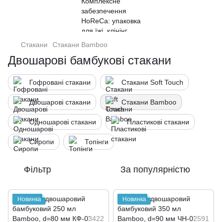
Стакани
Стакани Bamboo
Двошарові бамбукові стакани
Гофровані стакани
Стакани Soft Touch
Двошарові стакани
Стакани Bamboo
Одношарові стакани
Пластикові стакани
Сиропи
Топінги
Фільтр
За популярністю
Новинка
Новинка