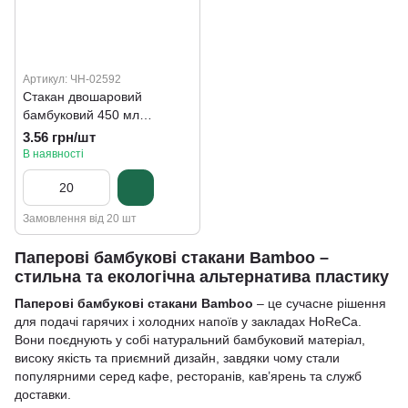
Артикул: ЧН-02592
Стакан двошаровий
бамбуковий 450 мл
Bamboo, d=90 мм
3.56 грн/шт
В наявності
Замовлення від 20 шт
Паперові бамбукові стакани Bamboo –
стильна та екологічна альтернатива пластику
Паперові бамбукові стакани Bamboo
– це сучасне рішення
для подачі гарячих і холодних напоїв у закладах HoReCa.
Вони поєднують у собі натуральний бамбуковий матеріал,
високу якість та приємний дизайн, завдяки чому стали
популярними серед кафе, ресторанів, кав’ярень та служб
доставки.