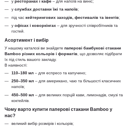
у
ресторанах і кафе
– для напоїв на виніс;
у
службах доставки їжі та напоїв
;
під час
кейтерингових заходів, фестивалів та івентів
;
у
офісах і коворкінгах
– для зручності співробітників та
гостей.
Асортимент і вибір
У нашому каталозі ви знайдете
паперові бамбукові стакани
Bamboo різних кольорів і форматів
, що дозволяє підібрати
їх під стиль вашого закладу.
В наявності:
110–180 мл
– для еспресо та капучино;
250–350 мл
– для американо, чаю та більшості класичних
напоїв;
450–500 мл
– для великих порцій кави, лимонадів, смузі та
коктейлів.
Чому варто купити паперові стакани Bamboo у
нас?
великий вибір розмірів і кольорів;