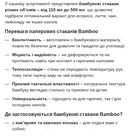
У нашому асортименті представлені
бамбукові стакани
різних об’ємів – від 110 мл до 500 мл
, що дозволяє
підібрати оптимальний варіант для еспресо, латте, чаю,
лимонаду чи інших напоїв.
Переваги паперових стаканів Bamboo
Екологічність
– виготовлені з бамбукового матеріалу,
повністю безпечні для довкілля та придатні до утилізації.
Міцність і надійність
– не деформуються та не
протікають навіть при контакті з гарячими напоями.
Теплоізоляція
– стінки не передають температуру рук,
тому пити гарячу каву чи чай комфортно.
Приємні тактильні властивості
– натуральна текстура
бамбуку виглядає стильно та приємно на дотик.
Універсальність
– підходять як для гарячих, так і для
холодних напоїв.
Де застосовуються бамбукові стакани Bamboo?
у
кав’ярнях та кавових кіосках
– для подачі кави з
собою;