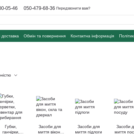
00-05-46
050-479-68-36
Передзвонити вам?
і доставка
Обмін та повернення
Контактна інформація
Політик
рністю
Губки,
Засоби для
Засоби для
Засоби 
ганчірки,
миття вікон,
миття підлоги
миття пос