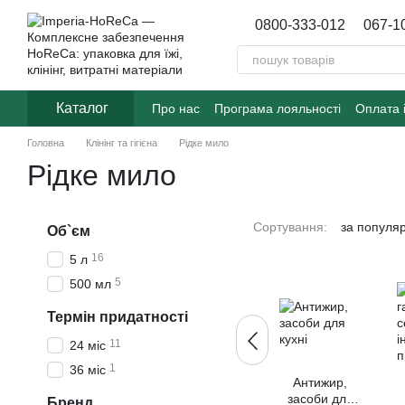
Перейти до основного контенту
0800-333-012
067-1
Каталог
Про нас
Програма лояльності
Оплата 
Договір публічної оферти
Блог
Головна
Клінінг та гігієна
Рідке мило
Рідке мило
Сортування:
за популя
Об`єм
16
5 л
5
500 мл
Термін придатності
11
24 міс
1
36 міс
Антижир,
засоби для
Бренд