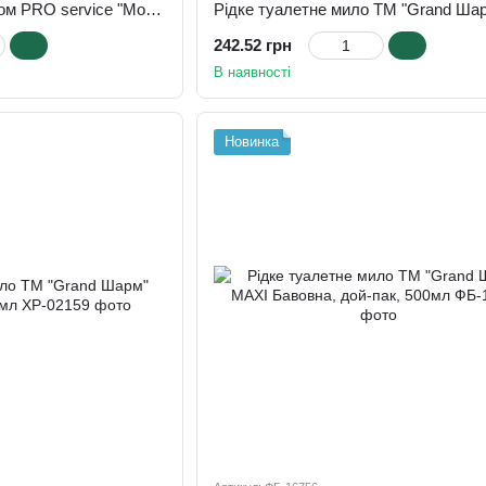
Крем-мило з бальзамом PRO service "Молоко та мед", 5 л
242.52 грн
В наявності
Новинка