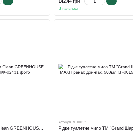
142.44 грн
В наявності
Артикул: КГ-00152
Мило-піна рідке San Clean GREENHOUSE SX05, 5000 мл