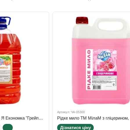
серветки,
скла та
інвентар для
дзеркал
прибирання
Артикул: ЧА-05300
Рідке мило ТМ МілаМ Я Економка "Грейпфрут", 5000 мл
Дізнатися ціну