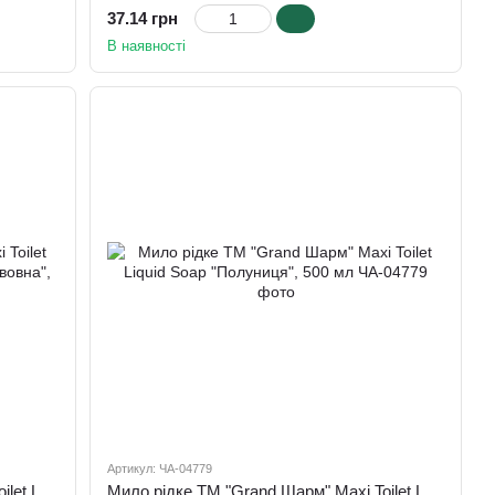
37.14 грн
В наявності
Артикул: ЧА-04779
Мило рідке ТМ "Grand Шарм" Maxi Toilet Liquid Soap "Молочний протеїн та бавовна", 500 мл
Мило рідке ТМ "Grand Шарм" Maxi Toilet Liquid Soap "Полуниця", 500 мл