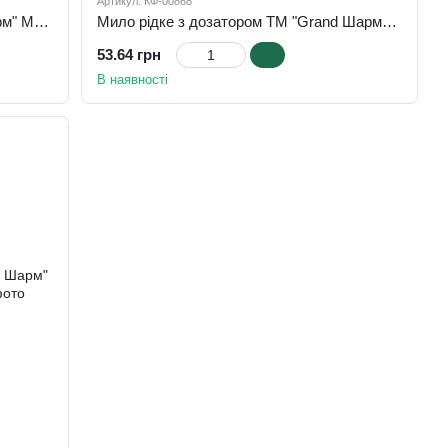
Артикул: КФ-00868
Рідке туалетне мило ТМ "Grand Шарм" MAXI Бавовна, дой-пак, 500мл
Мило рідке з дозатором ТМ "Grand Шарм" Maxi Гранат та олива, 500 мл
53.64 грн
В наявності