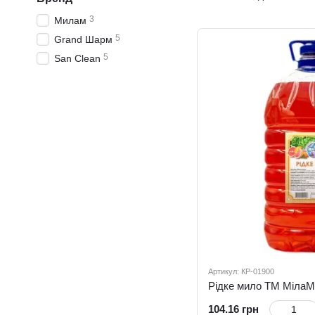
кухні
3
Милам
5
Grand Шарм
5
San Clean
Артикул: КР-01900
104.16 грн