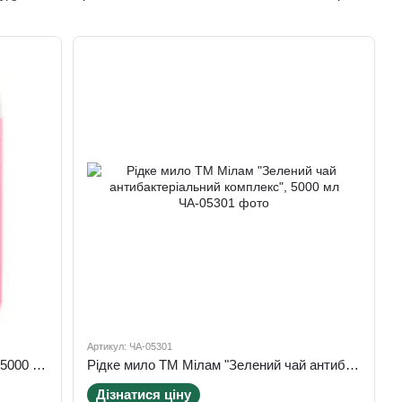
санвузла та
ванної
Артикул: ЧА-05301
Рідке мило ТМ МілаМ з гліцерином, 5000 мл
Рідке мило ТМ Мілам "Зелений чай антибактеріальний комплекс", 5000 мл
Дізнатися ціну