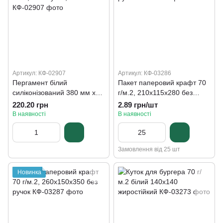
Артикул: КФ-02907
Артикул: КФ-03286
Пергамент білий
Пакет паперовий крафт 70
силіконізований 380 мм х
г/м.2, 210х115х280 без
50 м, без втулки, 38 г/м2
ручок
220.20 грн
2.89 грн/шт
В наявності
В наявності
Замовлення від 25 шт
Новинка