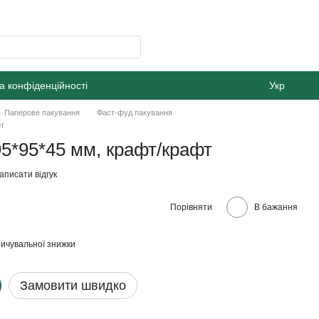
а конфіденційності
Укр
Паперове пакування
Фаст-фуд пакування
фт
95*95*45 мм, крафт/крафт
аписати відгук
Порівняти
В бажання
ичувальної знижки
Замовити швидко