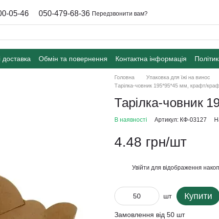
00-05-46
050-479-68-36
Передзвонити вам?
і доставка
Обмін та повернення
Контактна інформація
Політик
Головна
Упаковка для їжі на винос
Тарілка-човник 195*95*45 мм, крафт/кра
Тарілка-човник 1
В наявності
Артикул: КФ-03127
Н
4.48 грн/шт
Увійти
для відображення накоп
%
Купити
шт
Замовлення від 50 шт