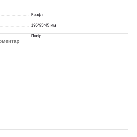
Крафт
195*95*45 мм
Папір
коментар