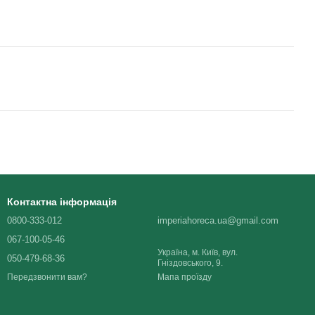
Контактна інформація
0800-333-012
imperiahoreca.ua@gmail.com
067-100-05-46
Україна, м. Київ, вул.
050-479-68-36
Гніздовського, 9.
Мапа проїзду
Передзвонити вам?