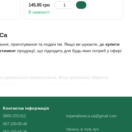
145.85 грн
В наявності
eCa
ння, приготування та подачі їжі. Якщо ви шукаєте, де
купити
ртимент
продукції, що підходить для будь-яких потреб у сфері
б та домашнього використання. Вона допомагає зберегти
MPERIA HoReCa ви можете
купити фольгу харчову
оптом та у
. Вона стійка до високих температур і дозволяє легко обгортати
га відповідає всім стандартам безпеки та сертифікації, що
Контактна інформація
0800-333-012
imperiahoreca.ua@gmail.com
067-100-05-46
Україна, м. Київ, вул.
паковки для їжі, які допоможуть вам у щоденній роботі. Ми
050-479-68-36