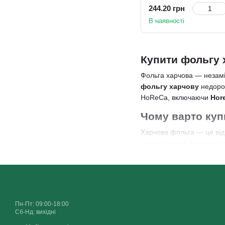
244.20 грн
В наявності
Купити фольгу 
Фольга харчова — незамін
фольгу харчову
недоро
HoReCa, включаючи
Hor
Чому варто куп
Харчова фольга — це від
свіжість страв, захищає 
роздріб за доступними ці
Наша фольга виготовлена 
продукти, не рвучи при ц
робить її ідеальною для 
Пн-Пт: 09:00-18:00
Широкий асортимент 
Сб-Нд: вихідні
В інтернет-магазині IMPE