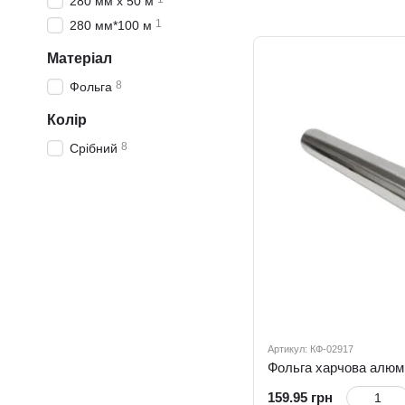
280 мм х 50 м
1
280 мм*100 м
Матеріал
8
Фольга
Колір
8
Срібний
Артикул: КФ-02917
159.95 грн