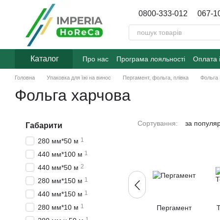
Перейти до основного контенту
0800-333-012
067-1
Каталог
Про нас
Програма лояльності
Оплата 
Договір публічної оферти
Блог
Головна
Упаковка для їжі на винос
Пергамент, фольга, плівка
Фольга
Фольга харчова
Сортування:
за популя
Габарити
1
280 мм*50 м
1
440 мм*100 м
2
440 мм*50 м
1
280 мм*150 м
1
440 мм*150 м
1
280 мм*10 м
Пергамент
1