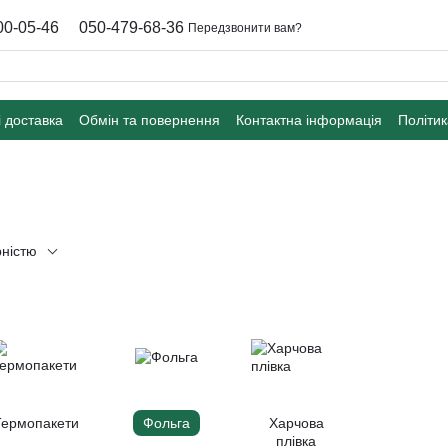
00-05-46
050-479-68-36
Передзвонити вам?
і доставка
Обмін та повернення
Контактна інформація
Політик
рністю
Термопакети
Фольга
Харчова
плівка