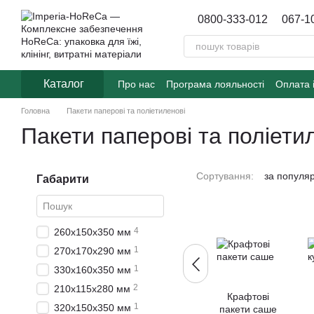
Перейти до основного контенту
0800-333-012
067-1
Каталог
Про нас
Програма лояльності
Оплата 
Договір публічної оферти
Блог
Головна
Пакети паперові та поліетиленові
Пакети паперові та поліети
Сортування:
за популя
Габарити
4
260х150х350 мм
1
270х170х290 мм
1
330х160х350 мм
2
210х115х280 мм
Крафтові
1
320х150х350 мм
пакети саше