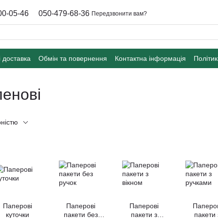
00-05-46
050-479-68-36
Передзвонити вам?
і доставка
Обмін та повернення
Контактна інформація
Політик
ленові
рністю
Паперові
Паперові
Паперові
Паперо
куточки
пакети без
пакети з
пакети 