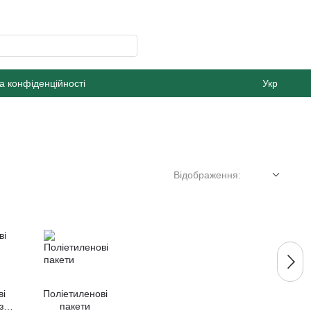
а конфіденційності
Укр
Відображення:
ві
Поліетиленові
з
пакети