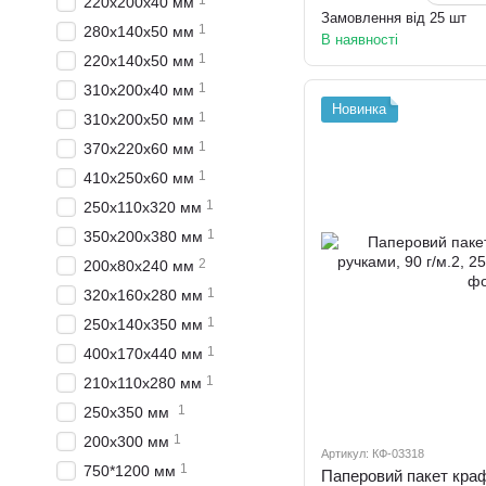
1
220x200x40 мм
Замовлення від 25 шт
1
280x140x50 мм
В наявності
1
220x140x50 мм
1
310x200x40 мм
Новинка
1
310x200x50 мм
1
370x220x60 мм
1
410x250x60 мм
1
250х110х320 мм
1
350х200х380 мм
2
200х80х240 мм
1
320х160х280 мм
1
250х140х350 мм
1
400х170х440 мм
1
210х110х280 мм
1
250х350 мм
1
200х300 мм
Артикул: КФ-03318
1
750*1200 мм