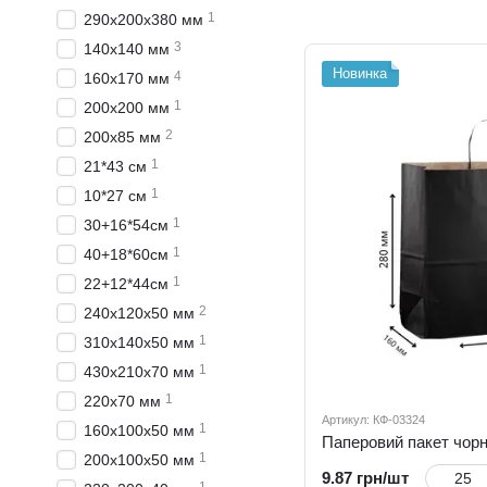
1
290х200х380 мм
3
140х140 мм
Новинка
4
160х170 мм
1
200х200 мм
2
200х85 мм
1
21*43 см
1
10*27 см
1
30+16*54см
1
40+18*60см
1
22+12*44см
2
240x120x50 мм
1
310х140х50 мм
1
430х210х70 мм
1
220x70 мм
Артикул: КФ-03324
1
160x100x50 мм
1
200x100x50 мм
9.87 грн/шт