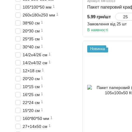
Артикул: КФ-03313
1
105*100*50 мм
1
260х180х250 мм
5.99 грн/шт
1
38*60 см
Замовлення від 25 шт
В наявності
1
20*30 см
1
25*35 cм
1
30*40 см
Новинка
1
14/2x4/26 см
1
14/2х4/32 см
1
12×18 см
1
20*20 см
1
10*15 см
1
16*25 см
1
22*24 см
1
15*20 см
1
160*80*50 мм
1
27+14х50 см