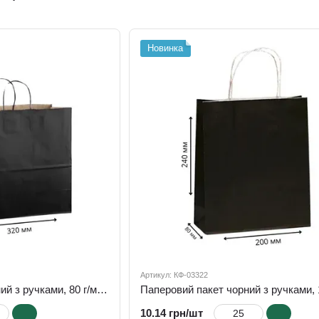
ручок
вікном
ручкам
Новинка
Артикул: КФ-03322
Паперовий пакет чорний з ручками, 80 г/м.2, 320х160х280
10.14 грн/шт