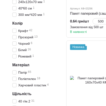
1
240х120х70 мм
1
40*60 см
Артикул: КФ-03296
1
300 мм*420 мм
0.64 грн/шт
Колір
Замовлення від 500 шт
42
Крафт
В наявності
13
Прозорий
6
Чорний
Новинка
26
Білий
1
Рожевий
Матеріал
65
Папір
18
Поліетилен
4
Харчовий пластик
Щільність
31
40 г/м.2