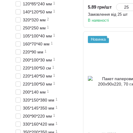
1
120*85*240 мм
5.89 грн/шт
1
140*120*50 мм
Замовлення від 25 шт
2
320*320 мм
В наявності
1
250*250 мм
1
105*100*40 мм
Новинка
1
160*70*40 мм
1
220*90 мм
1
200*100*30 мм
1
220*100*50 см
1
220*140*50 мм
1
220*100*50 мм
1
200*140 мм
1
320*150*380 мм
1
305*145*350 мм
1
200*90*220 мм
1
330*160*420 мм
1
350*200*350 мм