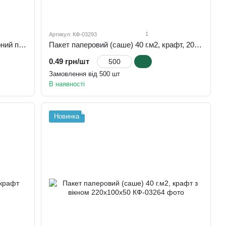
1
Артикул: КФ-03293
Пакет паперовий (саше) 40 г.м2 , чорний під прибори , 220х90
Пакет паперовий (саше) 40 г.м2, крафт, 200х100х30
0.49 грн/шт
Замовлення від 500 шт
В наявності
Новинка