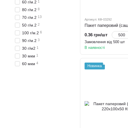
1
60 г/м.2
8
80 г/м.2
13
70 г/м.2
Артикул: КФ-03292
2
50 г/м.2
6
100 г/м.2
0.36 грн/шт
3
90 г/м.2
Замовлення від 500 шт
В наявності
1
30 г/м2
1
30 мкм
4
60 мкм
Новинка