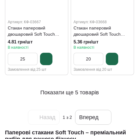
Артикул: КФ-03667
Артикул: КФ-03668
Стакан паперовий
Стакан паперовий
двошаровий Soft Touch
двошаровий Soft Touch
чорний, d=90 мм, 400 мл
чорний, d=90 мм, 500 мл
4.81 грн/шт
5.36 грн/шт
В наявності
В наявності
Замовлення від 25 шт
Замовлення від 20 шт
Показати ще 5 товарів
Назад
Вперед
1
з 2
Паперові стакани Soft Touch – преміальний