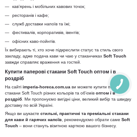
кав’ярень і мобільних кавових точок;
ресторанів і кафе;
служб доставки напоїв та їжі;
фестивалів, корпоративів, івентів;
офісних каво-пойнтів.
Їх вибирають ті, хто хоче підкреслити статус та стиль свого
закладу, адже подача кави чи чаю у стаканчиках
Soft Touch
завжди справляє враження на гостей.
Купити паперові стакани Soft Touch оптом і в
роздріб
На сайті
imperia-horeca.com.ua
ви можете купити паперові
стакани Soft Touch різних кольорів та об’ємів
оптом і в
роздріб
. Ми пропонуємо вигідні ціни, великий вибір та швидку
доставку по всій Україні.
Якщо ви шукаєте
стильні, практичні та преміальні стакани
для кави й гарячих напоїв
, рекомендуємо обрати саме
Soft
Touch
– вони стануть візитною карткою вашого бізнесу.