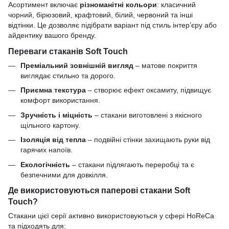
Асортимент включає
різноманітні кольори
: класичний
чорний, бірюзовий, крафтовий, білий, червоний та інші
відтінки. Це дозволяє підібрати варіант під стиль інтер’єру або
айдентику вашого бренду.
Переваги стаканів Soft Touch
Преміальний зовнішній вигляд
– матове покриття
виглядає стильно та дорого.
Приємна текстура
– створює ефект оксамиту, підвищує
комфорт використання.
Зручність і міцність
– стакани виготовлені з якісного
щільного картону.
Ізоляція від тепла
– подвійні стінки захищають руки від
гарячих напоїв.
Екологічність
– стакани підлягають переробці та є
безпечними для довкілля.
Де використовуються паперові стакани Soft
Touch?
Стакани цієї серії активно використовуються у сфері HoReCa
та підходять для: