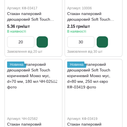
Артикул: КФ-03417
Артикул: 10006
Стакан паперовий
Стакан паперовий
двошаровий Soft Touch
двошаровий Soft Touch
бургунді Mauve Wine, d=90
коричневий Мокко мус, 110
5.36 грн/шт
2.15 грн/шт
мм, 500 мл
мл
В наявності
В наявності
Замовлення від 20 шт
Замовлення від 30 шт
Новинка
Новинка
Артикул: ЧН-02582
Артикул: КФ-03419
Стакан паперовий
Стакан паперовий