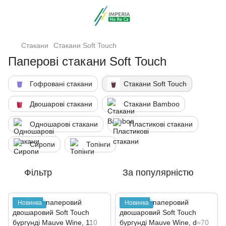
Стакани
Стакани Soft Touch
Паперові стакани Soft Touch
Гофровані стакани
Стакани Soft Touch
Двошарові стакани
Стакани Bamboo
Одношарові стакани
Пластикові стакани
Сиропи
Топінги
Фільтр
За популярністю
Новинка
Новинка