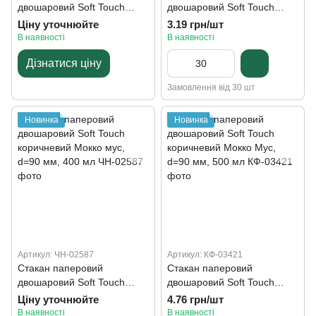
двошаровий Soft Touch
двошаровий Soft Touch
коричневий Мокко мус,
коричневий Мокко мус,
Ціну уточнюйте
3.19 грн/шт
d=70 мм, 180 мл
d=80 мм, 250 мл євро
В наявності
В наявності
Дізнатися ціну
Замовлення від 30 шт
Новинка
Новинка
Артикул: ЧН-02587
Артикул: КФ-03421
Стакан паперовий
Стакан паперовий
двошаровий Soft Touch
двошаровий Soft Touch
коричневий Мокко мус,
коричневий Мокко Мус,
Ціну уточнюйте
4.76 грн/шт
d=90 мм, 400 мл
d=90 мм, 500 мл
В наявності
В наявності