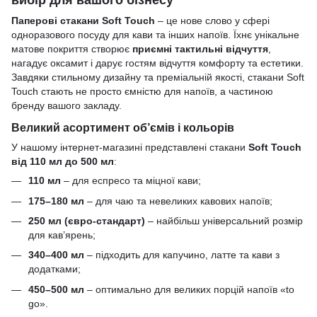
вибір для вашого бізнесу
Паперові стакани Soft Touch
– це нове слово у сфері
одноразового посуду для кави та інших напоїв. Їхнє унікальне
матове покриття створює
приємні тактильні відчуття
,
нагадує оксамит і дарує гостям відчуття комфорту та естетики.
Завдяки стильному дизайну та преміальній якості, стакани Soft
Touch стають не просто ємністю для напоїв, а частиною
бренду вашого закладу.
Великий асортимент об’ємів і кольорів
У нашому інтернет-магазині представлені стакани
Soft Touch
від 110 мл до 500 мл
:
110 мл
– для еспресо та міцної кави;
175–180 мл
– для чаю та невеликих кавових напоїв;
250 мл (євро-стандарт)
– найбільш універсальний розмір
для кав’ярень;
340–400 мл
– підходить для капучино, латте та кави з
додатками;
450–500 мл
– оптимально для великих порцій напоїв «to
go».