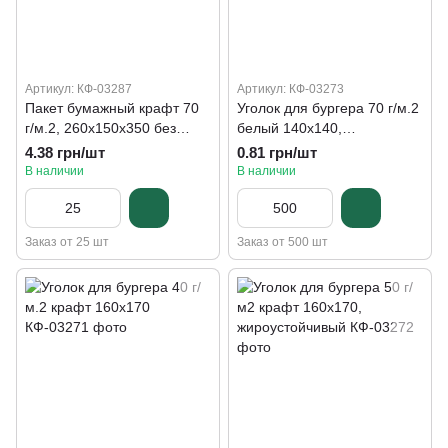
Артикул: КФ-03287
Артикул: КФ-03273
Пакет бумажный крафт 70
Уголок для бургера 70 г/м.2
г/м.2, 260х150х350 без
белый 140х140,
ручек
жироустойчивый
4.38 грн/шт
0.81 грн/шт
В наличии
В наличии
Заказ от 25 шт
Заказ от 500 шт