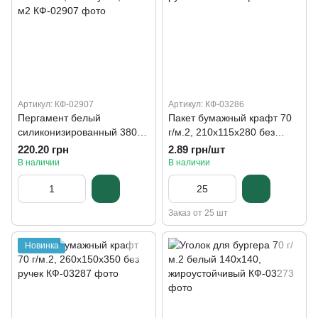
Артикул: КФ-02907
Артикул: КФ-03286
Пергамент белый
Пакет бумажный крафт 70
силиконизированный 380
г/м.2, 210х115х280 без
мм х 50 м, без втулки, 38 г/
ручек
220.20 грн
2.89 грн/шт
м2
В наличии
В наличии
Заказ от 25 шт
Новинка