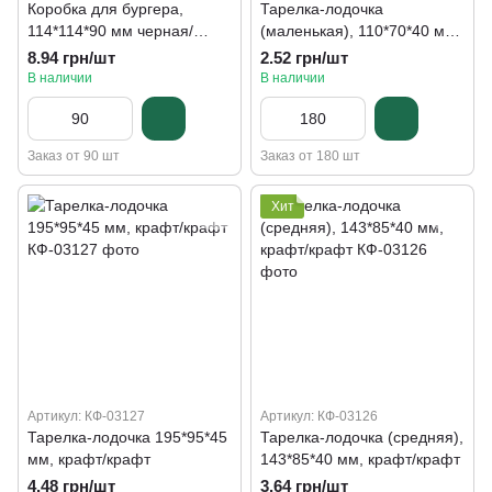
Коробка для бургера,
Тарелка-лодочка
114*114*90 мм черная/
(маленькая), 110*70*40 мм,
крафт
крафт/крафт
8.94 грн/шт
2.52 грн/шт
В наличии
В наличии
Заказ от 90 шт
Заказ от 180 шт
Хит
Артикул: КФ-03127
Артикул: КФ-03126
Тарелка-лодочка 195*95*45
Тарелка-лодочка (средняя),
мм, крафт/крафт
143*85*40 мм, крафт/крафт
4.48 грн/шт
3.64 грн/шт