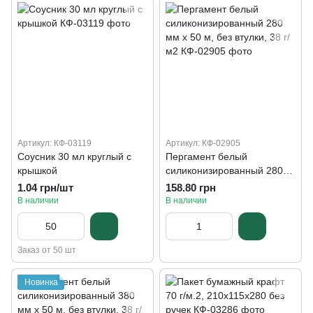
Артикул: КФ-03119
Артикул: КФ-02905
Соусник 30 мл круглый с
Пергамент белый
крышкой
силиконизированный 280
мм х 50 м, без втулки, 38 г/
1.04 грн/шт
158.80 грн
м2
В наличии
В наличии
Заказ от 50 шт
Новинка