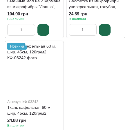
Сменный моп на 2 кармана
Салфетка из микрофибры
из микрофибры "Лапша",
универсальная, голубая,
45см*15см
35*35см
104.90 грн
24.59 грн
В наличии
В наличии
Новинка
Артикул: КФ-03242
Ткань вафельная 60 м,
шир. 45см, 120гр/м2
24.88 грн
В наличии