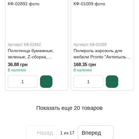
Артикул: КФ-02892
Артикул: КФ-01009
Полотенца бумажные,
Полироль аэрозоль для
зеленые, Z-сборка,
мебели Pronto "Антипыль и
220*230, 200 листов
антиаллерген", 250 мл
36.88 грн
168.35 грн
В наличии
В наличии
Показать еще 20 товаров
Назад
Вперед
1
из 17