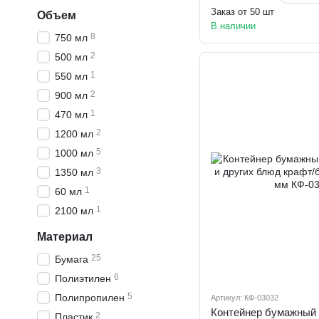
Заказ от 50 шт
Объем
В наличии
8
750 мл
2
500 мл
1
550 мл
2
900 мл
1
470 мл
2
1200 мл
5
1000 мл
3
1350 мл
1
60 мл
1
2100 мл
Материал
25
Бумага
6
Полиэтилен
5
Полипропилен
Артикул: КФ-03032
2
Пластик