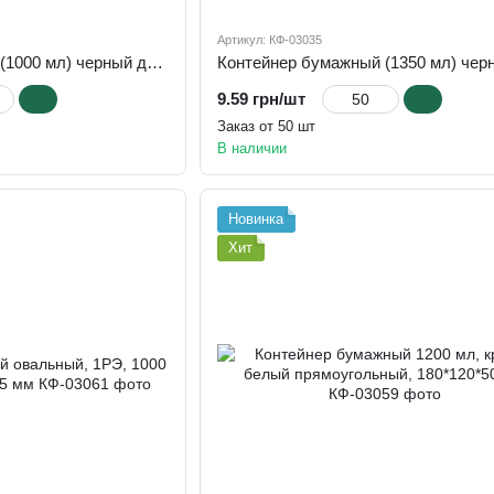
Артикул: КФ-03035
Контейнер бумажный (1000 мл) черный для салата и других блюд h=50 мм, d=187 мм
9.59 грн/шт
Заказ от 50 шт
В наличии
Новинка
Хит