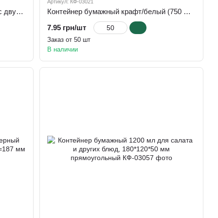
Артикул: КФ-03021
Контейнер бумажный крафт/белый с двусторонней ламинацией, 470 мл, d=110 мм, h=68 мм
Контейнер бумажный крафт/белый (750 мл) для салата и других блюд d=145, h=67 мм
7.95 грн/шт
Заказ от 50 шт
В наличии