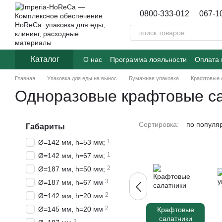
Перейти к основному контенту
0800-333-012
067-1
Каталог
О нас
Программа лояльности
Оплата 
Договор публичной оферты
Блог
Главная
Упаковка для еды на вынос
Бумажная упаковка
Крафтовые 
Одноразовые крафтовые с
Сортировка:
по популя
Габариты
1
Ø=142 мм, h=53 мм;
1
Ø=142 мм, h=67 мм;
2
Ø=187 мм, h=50 мм;
3
Ø=187 мм, h=67 мм
2
Ø=142 мм, h=20 мм
2
Ø=145 мм, h=20 мм
Крафтовые
салатники
3