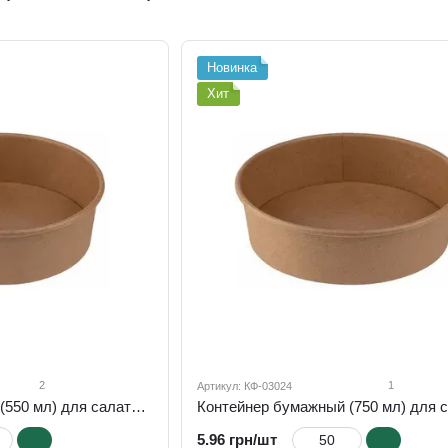
коробки
Новинка
Хит
2
1
Артикул: КФ-03024
Контейнер бумажный (550 мл) для салата и других блюд, h=53 мм, d=142 мм
5.96 грн/шт