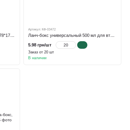
Артикул: КФ-03472
Контейнер крафт/черный 1000 мл, 178*178*50 мм
Ланч-бокс универсальный 500 мл для вторых блюд с ламинацией, крафт, 150х110х55 мм
5.98 грн/шт
Заказ от 20 шт
В наличии