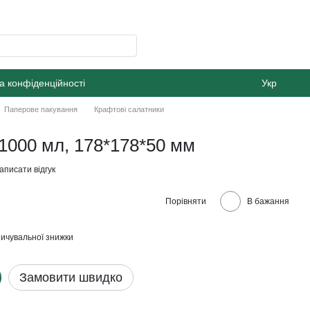
а конфіденційності
Укр
Паперове пакування
Крафтові салатники
1000 мл, 178*178*50 мм
аписати відгук
Порівняти
В бажання
ичувальної знижки
Замовити швидко