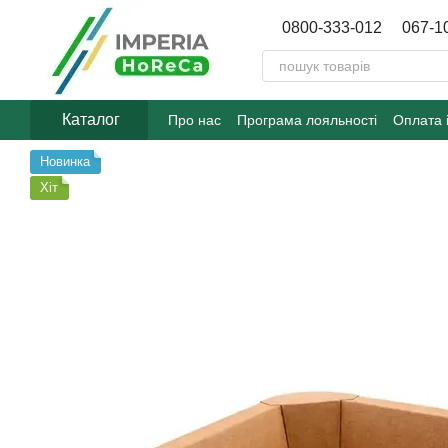
Перейти до основного контенту
0800-333-012
067-1
Каталог
Про нас
Програма лояльності
Оплата 
Договір публічної оферти
Блог
Новинка
Хіт