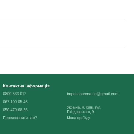
Контактна інформація
0800-333-012
imperiahoreca.ua@gmail.com
067-100-05-46
Україна, м. Київ, вул.
050-479-68-36
Гніздовського, 9.
Мапа проїзду
Передзвонити вам?