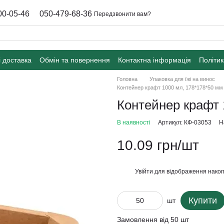
00-05-46
050-479-68-36
Передзвонити вам?
і доставка
Обмін та повернення
Контактна інформація
Політик
Головна
Упаковка для їжі на винос
Контейнер крафт 1000 мл, 178*178*50 мм
Контейнер крафт 
В наявності
Артикул: КФ-03053
Н
10.09 грн/шт
Увійти
для відображення накоп
%
Купити
шт
Замовлення від 50 шт