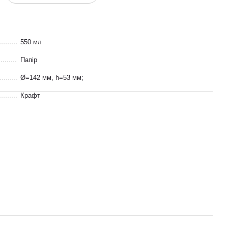
550 мл
Папір
Ø=142 мм, h=53 мм;
Крафт