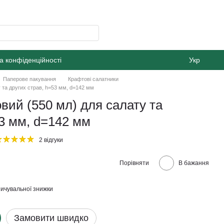
а конфіденційності
Укр
Паперове пакування
Крафтові салатники
 та других страв, h=53 мм, d=142 мм
вий (550 мл) для салату та
53 мм, d=142 мм
2 відгуки
Порівняти
В бажання
ичувальної знижки
Замовити швидко