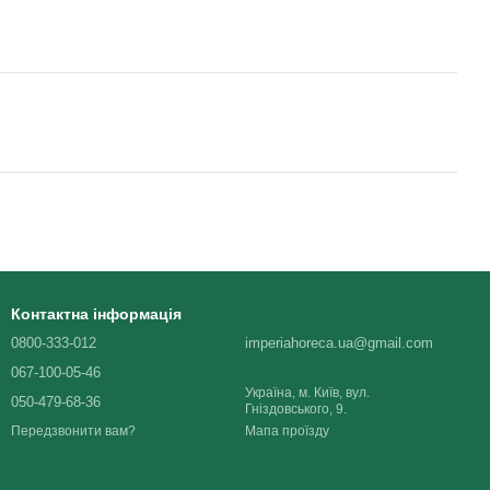
Контактна інформація
0800-333-012
imperiahoreca.ua@gmail.com
067-100-05-46
Україна, м. Київ, вул.
050-479-68-36
Гніздовського, 9.
Мапа проїзду
Передзвонити вам?