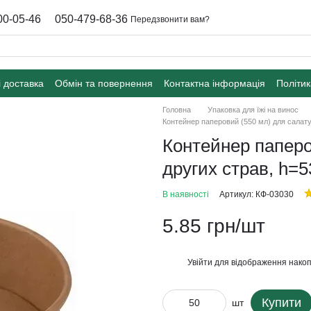
00-05-46
050-479-68-36
Передзвонити вам?
і доставка
Обмін та повернення
Контактна інформація
Політик
Головна
Упаковка для їжі на винос
Контейнер паперовий (550 мл) для салату
Контейнер паперо
других страв, h=
В наявності
Артикул: КФ-03030
5.85 грн/шт
Увійти
для відображення накоп
%
Купити
шт