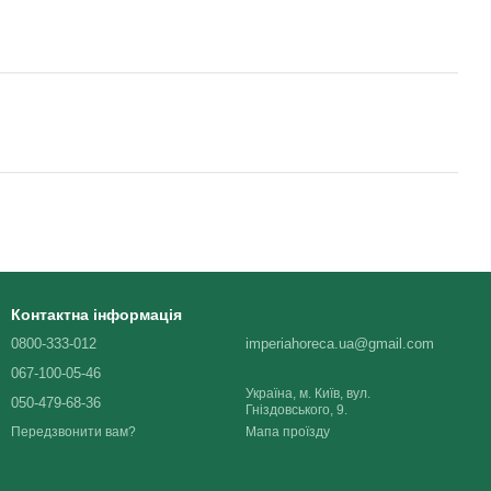
Контактна інформація
0800-333-012
imperiahoreca.ua@gmail.com
067-100-05-46
Україна, м. Київ, вул.
050-479-68-36
Гніздовського, 9.
Мапа проїзду
Передзвонити вам?