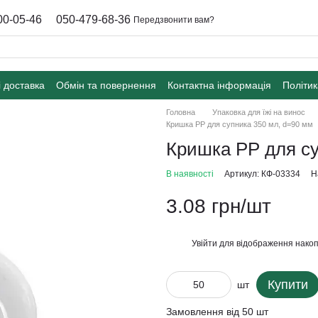
00-05-46
050-479-68-36
Передзвонити вам?
і доставка
Обмін та повернення
Контактна інформація
Політик
Головна
Упаковка для їжі на винос
Кришка РР для супника 350 мл, d=90 мм
Кришка РР для су
В наявності
Артикул: КФ-03334
Н
3.08 грн/шт
Увійти
для відображення накоп
%
Купити
шт
Замовлення від 50 шт