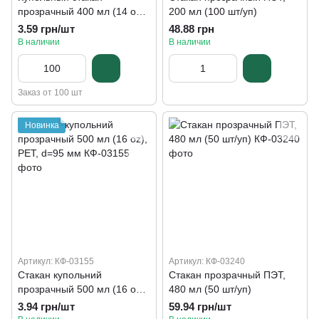
прозрачный 400 мл (14 oz),
200 мл (100 шт/уп)
РЕТ, d=95 мм
3.59 грн/шт
48.88 грн
В наличии
В наличии
Заказ от 100 шт
Новинка
Артикул: КФ-03155
Артикул: КФ-03240
Стакан купольний
Стакан прозрачный ПЭТ,
прозрачный 500 мл (16 oz),
480 мл (50 шт/уп)
РЕТ, d=95 мм
3.94 грн/шт
59.94 грн/шт