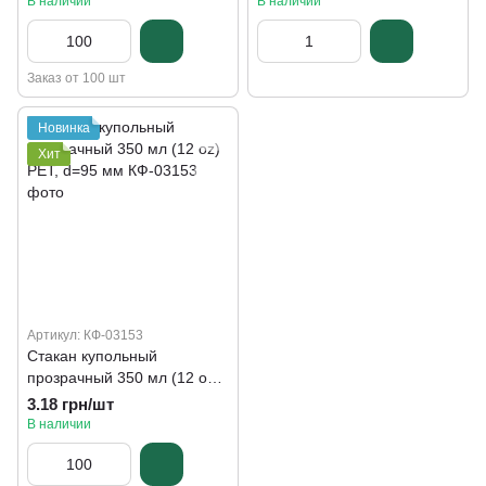
В наличии
В наличии
Заказ от 100 шт
Новинка
Хит
Артикул: КФ-03153
Стакан купольный
прозрачный 350 мл (12 oz)
РЕТ, d=95 мм
3.18 грн/шт
В наличии