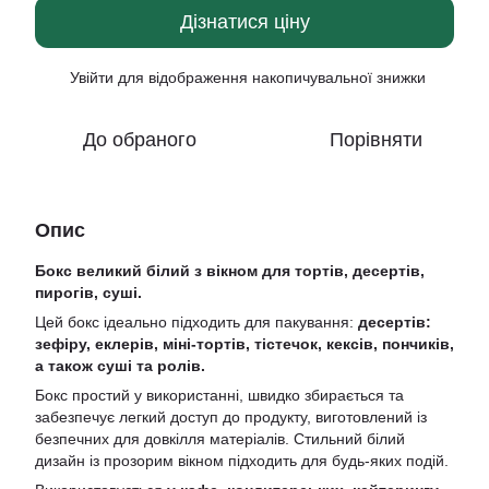
Дізнатися ціну
Увійти
для відображення накопичувальної знижки
%
До обраного
Порівняти
Опис
Бокс великий білий з вікном для тортів, десертів,
пирогів, суші.
Цей бокс ідеально підходить для пакування:
десертів:
зефіру, еклерів, міні-тортів, тістечок, кексів, пончиків,
а також суші та ролів.
Бокс простий у використанні, швидко збирається та
забезпечує легкий доступ до продукту, виготовлений із
безпечних для довкілля матеріалів. Стильний білий
дизайн із прозорим вікном підходить для будь-яких подій.