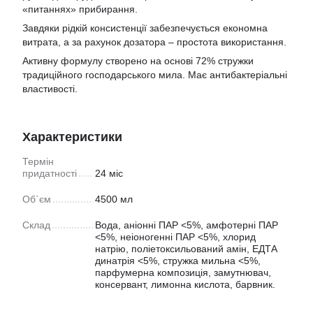
«питаннях» прибирання.
Завдяки рідкій консистенції забезпечується економна
витрата, а за рахунок дозатора – простота використання.
Активну формулу створено на основі 72% стружки
традиційного господарського мила. Має антибактеріальні
властивості.
Характеристики
Термін
придатності
24 міс
Об`єм
4500 мл
Склад
Вода, аніонні ПАР <5%, амфотерні ПАР
<5%, неіоногенні ПАР <5%, хлорид
натрію, поліетоксильований амін, ЕДТА
динатрія <5%, стружка мильна <5%,
парфумерна композиція, замутнювач,
консервант, лимонна кислота, барвник.