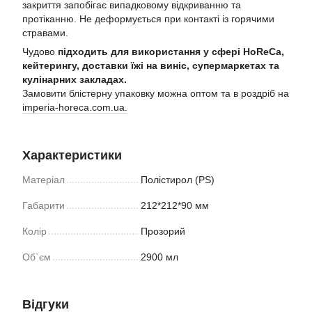
закриття запобігає випадковому відкриванню та
протіканню. Не деформується при контакті із горячими
стравами.
Чудово
підходить для використання у сфері HoReCa,
кейтерингу, доставки їжі на виніс, супермаркетах та
кулінарних закладах.
Замовити блістерну упаковку можна оптом та в роздріб на
imperia-horeca.com.ua.
Характеристики
Матеріал
Полістирол (PS)
Габарити
212*212*90 мм
Колір
Прозорий
Об`єм
2900 мл
Відгуки