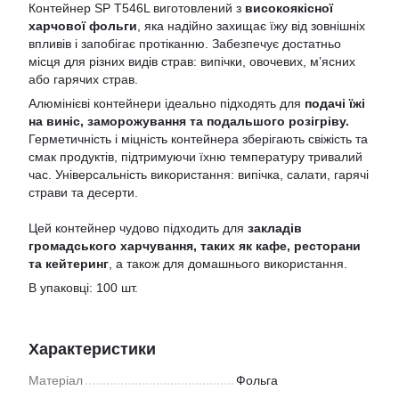
Контейнер SP T546L виготовлений з
високоякісної
харчової фольги
, яка надійно захищає їжу від зовнішніх
впливів і запобігає протіканню. Забезпечує достатньо
місця для різних видів страв: випічки, овочевих, м’ясних
або гарячих страв.
Алюмінієві контейнери ідеально підходять для
подачі їжі
на виніс, заморожування та подальшого розігріву.
Герметичність і міцність контейнера зберігають свіжість та
смак продуктів, підтримуючи їхню температуру тривалий
час. Універсальність використання: випічка, салати, гарячі
страви та десерти.
Цей контейнер чудово підходить для
закладів
громадського харчування, таких як кафе, ресторани
та кейтеринг
, а також для домашнього використання.
В упаковці: 100 шт.
Характеристики
Матеріал
Фольга