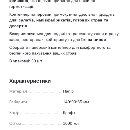
кришкою
,
яка щільно прилягає для надійної
герметизації.
Контейнер паперовий прямокутний ідеально підходить
для:
салатів, напівфабрикатів, готових страв та
десертів
.
Використовується для подачі та транспортування страв у
кафе, ресторанах, кейтерингу та для
їжі на винос
.
Обирайте паперовий контейнер для комфортного та
безпечного пакування ваших страв!
В упаковці: 50 шт.
Характеристики
Матеріал
Папір
Габарити
140*90*65 мм
Колір
Крафт
Об`єм
1000 мл