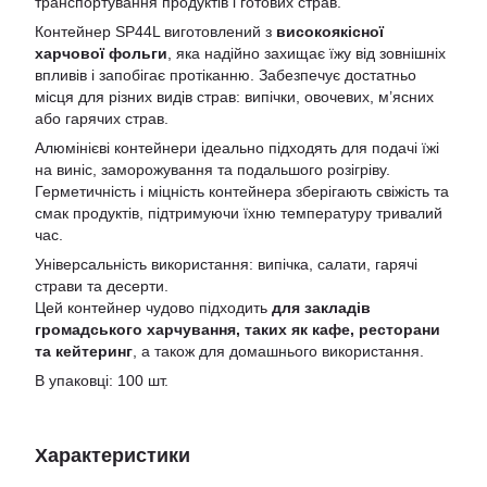
транспортування продуктів і готових страв.
Контейнер SP44L виготовлений з
високоякісної
харчової фольги
, яка надійно захищає їжу від зовнішніх
впливів і запобігає протіканню. Забезпечує достатньо
місця для різних видів страв: випічки, овочевих, м’ясних
або гарячих страв.
Алюмінієві контейнери ідеально підходять для подачі їжі
на виніс, заморожування та подальшого розігріву.
Герметичність і міцність контейнера зберігають свіжість та
смак продуктів, підтримуючи їхню температуру тривалий
час.
Універсальність використання: випічка, салати, гарячі
страви та десерти.
Цей контейнер чудово підходить
для закладів
громадського харчування, таких як кафе, ресторани
та кейтеринг
, а також для домашнього використання.
В упаковці: 100 шт.
Характеристики