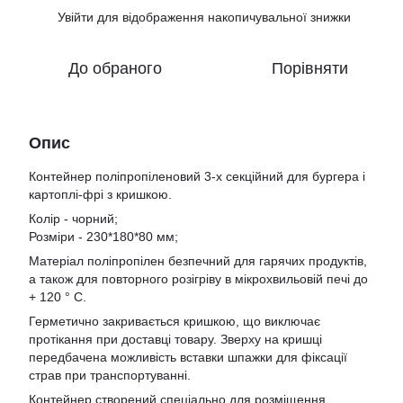
Увійти
для відображення накопичувальної знижки
%
До обраного
Порівняти
Опис
Контейнер поліпропіленовий 3-х секційний для бургера і
картоплі-фрі з кришкою.
Колір - чорний;
Розміри - 230*180*80 мм;
Матеріал поліпропілен безпечний для гарячих продуктів,
а також для повторного розігріву в мікрохвильовій печі до
+ 120 ° C.
Герметично закривається кришкою, що виключає
протікання при доставці товару. Зверху на кришці
передбачена можливість вставки шпажки для фіксації
страв при транспортуванні.
Контейнер створений спеціально для розміщення