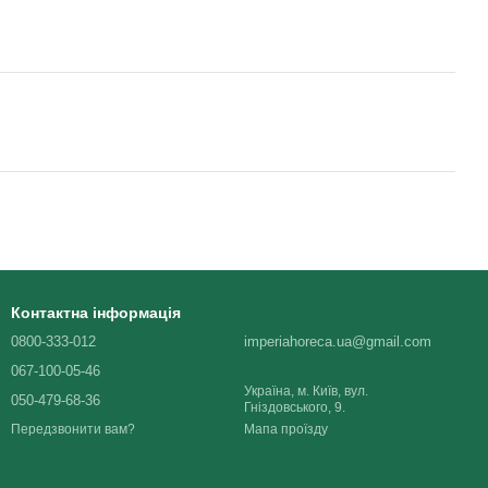
Контактна інформація
0800-333-012
imperiahoreca.ua@gmail.com
067-100-05-46
Україна, м. Київ, вул.
050-479-68-36
Гніздовського, 9.
Мапа проїзду
Передзвонити вам?