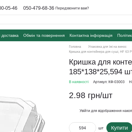
00-05-46
050-479-68-36
Передзвонити вам?
і доставка
Обмін та повернення
Контактна інформація
Політик
Головна
Упаковка для їжі на винос
Кришка для контейнера для суші, HF 63 P
Кришка для конте
185*138*25,594 ш
В наявності
Артикул: КФ-03003
Н
2.98 грн/шт
Увійти
для відображення накоп
%
Купити
шт