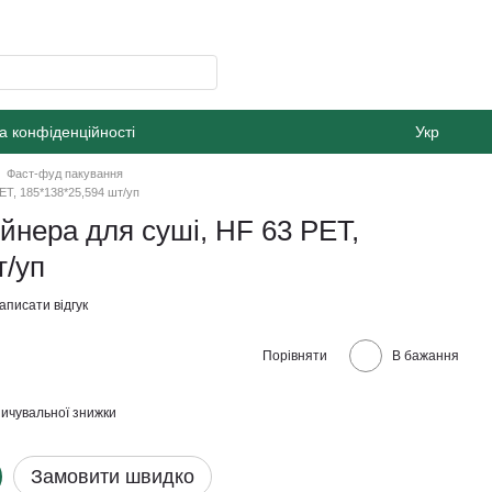
а конфіденційності
Укр
Фаст-фуд пакування
ET, 185*138*25,594 шт/уп
йнера для суші, HF 63 PET,
т/уп
аписати відгук
Порівняти
В бажання
ичувальної знижки
Замовити швидко