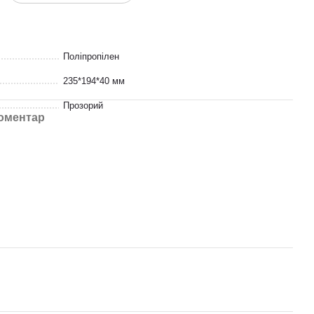
Поліпропілен
235*194*40 мм
Прозорий
коментар