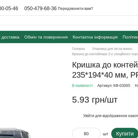
00-05-46
050-479-68-36
Передзвонити вам?
і доставка
Обмін та повернення
Контактна інформація
Політик
Головна
Упаковка для їжі на винос
Кришка до контейнера 3-х секційного чор
Кришка до контейн
235*194*40 мм, Р
В наявності
Артикул: КФ-03065
Н
5.93 грн/шт
Увійти
для відображення накоп
%
Купити
шт