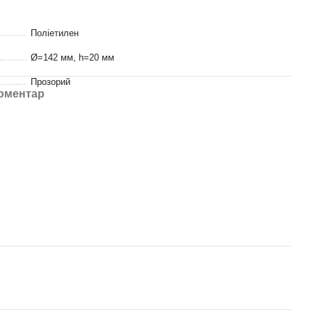
Поліетилен
Ø=142 мм, h=20 мм
Прозорий
коментар