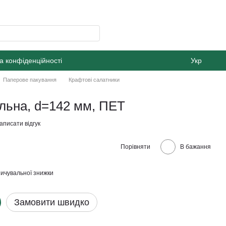
а конфіденційності
Укр
Паперове пакування
Крафтові салатники
льна, d=142 мм, ПЕТ
аписати відгук
Порівняти
В бажання
ичувальної знижки
Замовити швидко