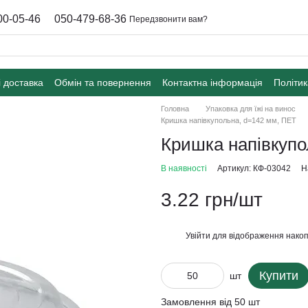
00-05-46
050-479-68-36
Передзвонити вам?
і доставка
Обмін та повернення
Контактна інформація
Політик
Головна
Упаковка для їжі на винос
Кришка напівкупольна, d=142 мм, ПЕТ
Кришка напівкупо
В наявності
Артикул: КФ-03042
Н
3.22 грн/шт
Увійти
для відображення накоп
%
Купити
шт
Замовлення від 50 шт