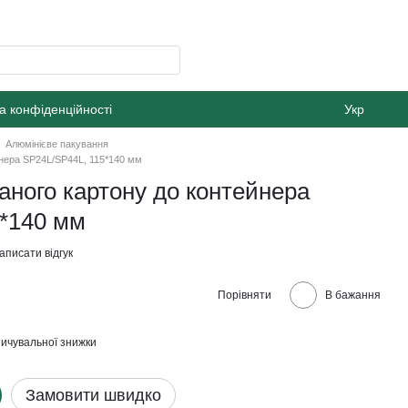
а конфіденційності
Укр
Алюмінієве пакування
йнера SP24L/SP44L, 115*140 мм
аного картону до контейнера
5*140 мм
аписати відгук
Порівняти
В бажання
ичувальної знижки
Замовити швидко