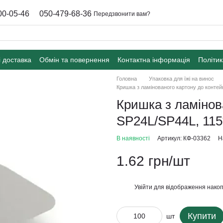
00-05-46
050-479-68-36
Передзвонити вам?
і доставка
Обмін та повернення
Контактна інформація
Політик
Головна
Упаковка для їжі на винос
Кришка з ламінованого картону до конте
Кришка з ламінов
SP24L/SP44L, 11
В наявності
Артикул: КФ-03362
Н
1.62 грн/шт
Увійти
для відображення накоп
%
Купити
шт