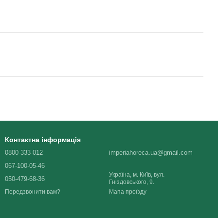
Контактна інформація
0800-333-012
imperiahoreca.ua@gmail.com
067-100-05-46
Україна, м. Київ, вул.
050-479-68-36
Гніздовського, 9.
Мапа проїзду
Передзвонити вам?