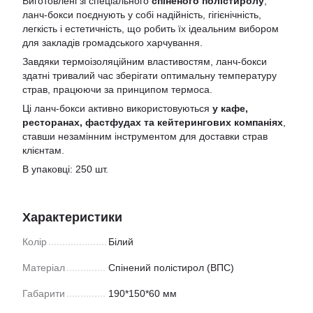
Виготовлені зі спеціального
спіненого полістиролу
,
ланч-бокси поєднують у собі надійність, гігієнічність,
легкість і естетичність, що робить їх ідеальним вибором
для закладів громадського харчування.
Завдяки термоізоляційним властивостям, ланч-бокси
здатні тривалий час зберігати оптимальну температуру
страв, працюючи за принципом термоса.
Ці ланч-бокси активно використовуються
у кафе,
ресторанах, фастфудах та кейтерингових компаніях
,
ставши незамінним інструментом для доставки страв
клієнтам.
В упаковці: 250 шт.
Характеристики
Колір
Білий
Матеріал
Спінений полістирол (ВПС)
Габарити
190*150*60 мм