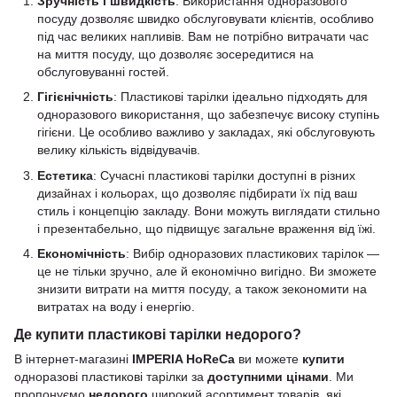
Зручність і швидкість
: Використання одноразового
посуду дозволяє швидко обслуговувати клієнтів, особливо
під час великих напливів. Вам не потрібно витрачати час
на миття посуду, що дозволяє зосередитися на
обслуговуванні гостей.
Гігієнічність
: Пластикові тарілки ідеально підходять для
одноразового використання, що забезпечує високу ступінь
гігієни. Це особливо важливо у закладах, які обслуговують
велику кількість відвідувачів.
Естетика
: Сучасні пластикові тарілки доступні в різних
дизайнах і кольорах, що дозволяє підбирати їх під ваш
стиль і концепцію закладу. Вони можуть виглядати стильно
і презентабельно, що підвищує загальне враження від їжі.
Економічність
: Вибір одноразових пластикових тарілок —
це не тільки зручно, але й економічно вигідно. Ви зможете
знизити витрати на миття посуду, а також зекономити на
витратах на воду і енергію.
Де купити пластикові тарілки недорого?
В інтернет-магазині
IMPERIA HoReCa
ви можете
купити
одноразові пластикові тарілки за
доступними цінами
. Ми
пропонуємо
недорого
широкий асортимент товарів, які