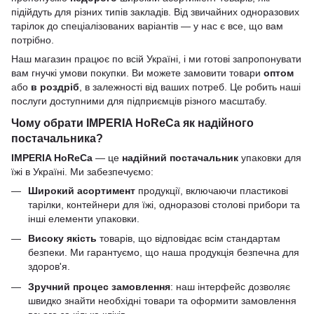
підійдуть для різних типів закладів. Від звичайних одноразових
тарілок до спеціалізованих варіантів — у нас є все, що вам
потрібно.
Наш магазин працює по всій Україні, і ми готові запропонувати
вам гнучкі умови покупки. Ви можете замовити товари
оптом
або
в роздріб
, в залежності від ваших потреб. Це робить наші
послуги доступними для підприємців різного масштабу.
Чому обрати IMPERIA HoReCa як надійного
постачальника?
IMPERIA HoReCa
— це
надійний постачальник
упаковки для
їжі в Україні. Ми забезпечуємо:
Широкий асортимент
продукції, включаючи пластикові
тарілки, контейнери для їжі, одноразові столові прибори та
інші елементи упаковки.
Високу якість
товарів, що відповідає всім стандартам
безпеки. Ми гарантуємо, що наша продукція безпечна для
здоров'я.
Зручний процес замовлення
: наш інтерфейс дозволяє
швидко знайти необхідні товари та оформити замовлення