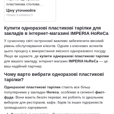
пластикова столова
ЧесноЧек, 205 мм, 20 шт
Ціну уточнюйте
Немає в наявності
Купити одноразові пластикові тарілки для
закладів в інтернет-магазині IMPERIA HoReCa
У сучасному світі гастрономії важливо забезпечити високий
рівень обслуговування клієнтів. Одним з ключових аспектів
цього процесу є використання якісного одноразового посуду.
Якщо ви шукаєте, де
купити одноразові пластикові тарілки
для вашого закладу, інтернет-магазин
IMPERIA HoReCa
— це
ваш надійний партнер.
Чому варто вибрати одноразові пластикові
тарілки?
Одноразові пластикові тарілки
стають все більш
популярними у закладах
Horeca
, особливо в сегменті
фаст-
фуда
. Вони мають безліч переваг, які роблять їх ідеальним
вибором для ресторанів, кафе, барів та інших підприємств
громадського харчування.