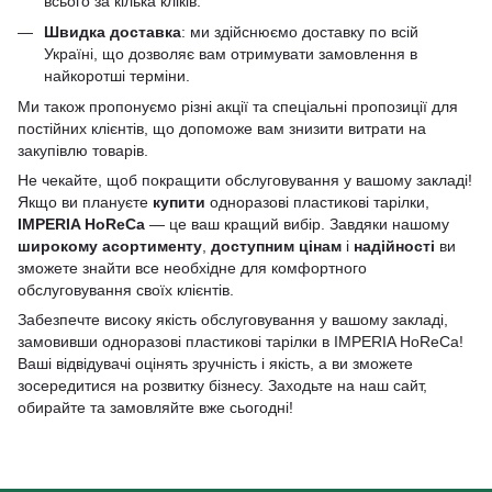
всього за кілька кліків.
Швидка доставка
: ми здійснюємо доставку по всій
Україні, що дозволяє вам отримувати замовлення в
найкоротші терміни.
Ми також пропонуємо різні акції та спеціальні пропозиції для
постійних клієнтів, що допоможе вам знизити витрати на
закупівлю товарів.
Не чекайте, щоб покращити обслуговування у вашому закладі!
Якщо ви плануєте
купити
одноразові пластикові тарілки,
IMPERIA HoReCa
— це ваш кращий вибір. Завдяки нашому
широкому асортименту
,
доступним цінам
і
надійності
ви
зможете знайти все необхідне для комфортного
обслуговування своїх клієнтів.
Забезпечте високу якість обслуговування у вашому закладі,
замовивши одноразові пластикові тарілки в IMPERIA HoReCa!
Ваші відвідувачі оцінять зручність і якість, а ви зможете
зосередитися на розвитку бізнесу. Заходьте на наш сайт,
обирайте та замовляйте вже сьогодні!