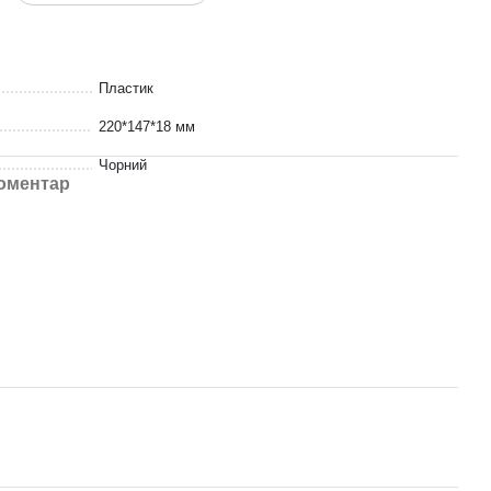
Пластик
220*147*18 мм
Чорний
коментар