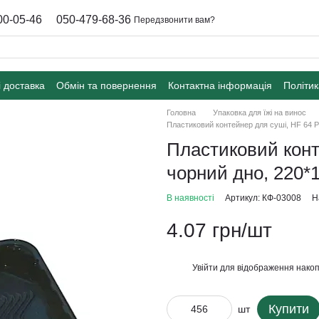
00-05-46
050-479-68-36
Передзвонити вам?
і доставка
Обмін та повернення
Контактна інформація
Політик
Головна
Упаковка для їжі на винос
Пластиковий контейнер для суші, HF 64 P
Пластиковий конт
чорний дно, 220*1
В наявності
Артикул: КФ-03008
Н
4.07 грн/шт
Увійти
для відображення накоп
%
Купити
шт