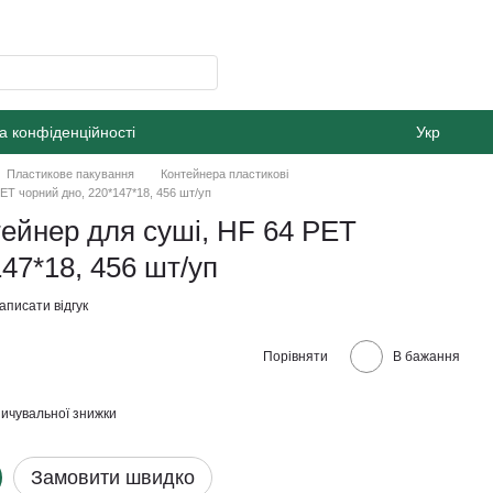
а конфіденційності
Укр
Пластикове пакування
Контейнера пластикові
ET чорний дно, 220*147*18, 456 шт/уп
ейнер для суші, HF 64 PET
47*18, 456 шт/уп
аписати відгук
Порівняти
В бажання
ичувальної знижки
Замовити швидко