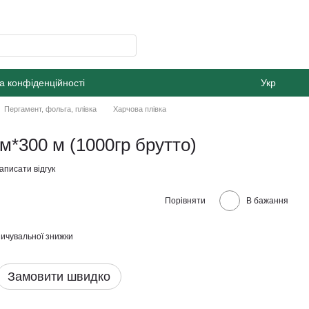
а конфіденційності
Укр
Пергамент, фольга, плівка
Харчова плівка
м*300 м (1000гр брутто)
аписати відгук
Порівняти
В бажання
ичувальної знижки
Замовити швидко