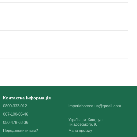
Контактна інформація
0800-333-012
imperiahoreca.ua@gmail.com
067-100-05-46
Україна, м. Київ, вул.
050-479-68-36
Гніздовського, 9.
Мапа проїзду
Передзвонити вам?