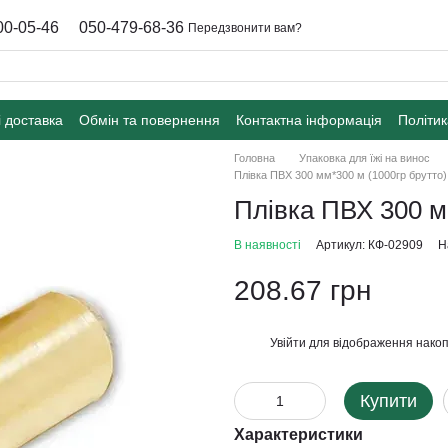
00-05-46
050-479-68-36
Передзвонити вам?
і доставка
Обмін та повернення
Контактна інформація
Політик
Головна
Упаковка для їжі на винос
Плівка ПВХ 300 мм*300 м (1000гр брутто)
Плівка ПВХ 300 м
В наявності
Артикул: КФ-02909
Н
208.67 грн
Увійти
для відображення накоп
%
Купити
Характеристики