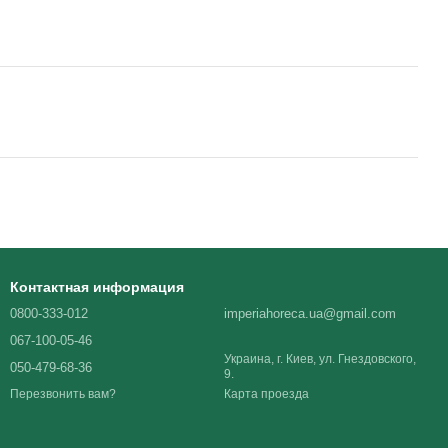
Контактная информация
0800-333-012
imperiahoreca.ua@gmail.com
067-100-05-46
Украина, г. Киев, ул. Гнездовского,
050-479-68-36
9.
Карта проезда
Перезвонить вам?