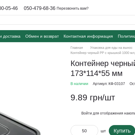
00-05-46
050-479-68-36
Перезвонить вам?
и доставка
Обмен и возврат
Контактная информация
Политик
Главная
Упаковка для еды на вынос
Контейнер черный РР с крышкой 1000 мл,
Контейнер черный
173*114*55 мм
В наличии
Артикул: КФ-03107
Ос
9.89 грн/шт
Войти
для отображения накопи
%
Купить
шт