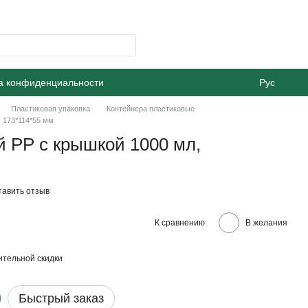
а конфиденциальности
Рус
Пластиковая упаковка
Контейнера пластиковые
 173*114*55 мм
 РР с крышкой 1000 мл,
тавить отзыв
К сравнению
В желания
тельной скидки
Быстрый заказ