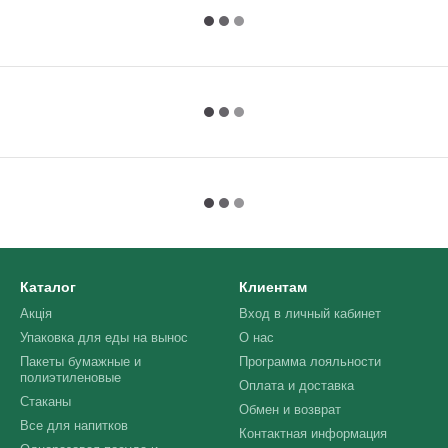
Каталог
Клиентам
Акція
Вход в личный кабинет
Упаковка для еды на вынос
О нас
Пакеты бумажные и
Программа лояльности
полиэтиленовые
Оплата и доставка
Стаканы
Обмен и возврат
Все для напитков
Контактная информация