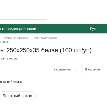
а конфиденциальности
Рус
Бумажная упаковка
Фаст-фуд упаковка
0 шт/уп)
ы 250х250х35 белая (100 шт/уп)
тавить отзыв
К сравнению
В желания
тельной скидки
Быстрый заказ