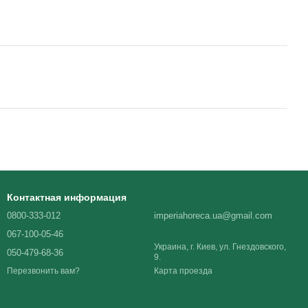
Контактная информация
0800-333-012
imperiahoreca.ua@gmail.com
067-100-05-46
Украина, г. Киев, ул. Гнездовского,
050-479-68-36
9.
Карта проезда
Перезвонить вам?