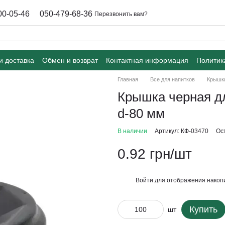
00-05-46
050-479-68-36
Перезвонить вам?
и доставка
Обмен и возврат
Контактная информация
Политик
Главная
Все для напитков
Крышки
Крышка черная дл
d-80 мм
В наличии
Артикул: КФ-03470
Ос
0.92 грн/шт
Войти
для отображения накопи
%
Купить
шт