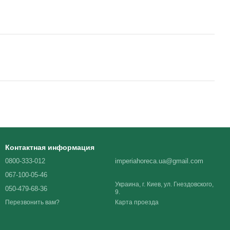
Контактная информация
0800-333-012
imperiahoreca.ua@gmail.com
067-100-05-46
Украина, г. Киев, ул. Гнездовского,
050-479-68-36
9.
Карта проезда
Перезвонить вам?