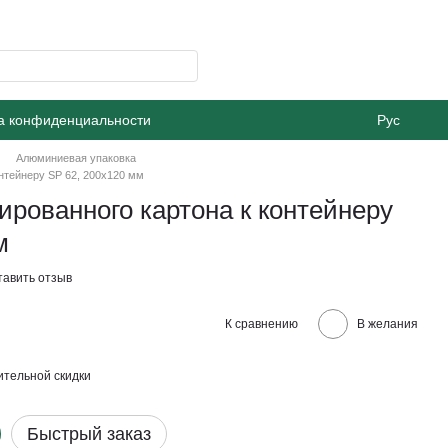
а конфиденциальности
Рус
Алюминиевая упаковка
нтейнеру SP 62, 200х120 мм
рованного картона к контейнеру
м
тавить отзыв
К сравнению
В желания
тельной скидки
Быстрый заказ