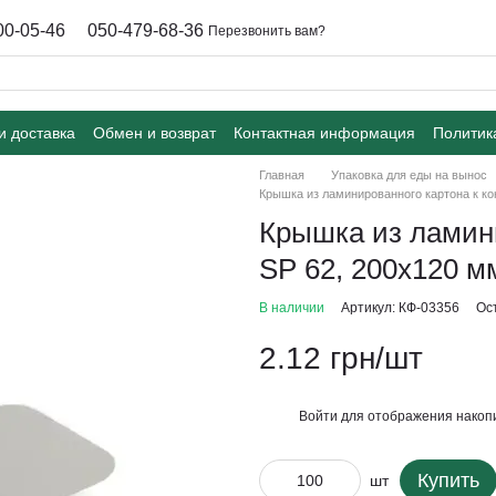
00-05-46
050-479-68-36
Перезвонить вам?
и доставка
Обмен и возврат
Контактная информация
Политик
Главная
Упаковка для еды на вынос
Крышка из ламинированного картона к ко
Крышка из ламини
SP 62, 200х120 м
В наличии
Артикул: КФ-03356
Ос
2.12 грн/шт
Войти
для отображения накопи
%
Купить
шт