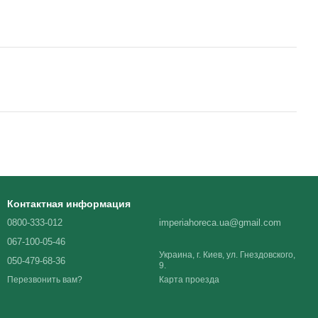
Контактная информация
0800-333-012
imperiahoreca.ua@gmail.com
067-100-05-46
Украина, г. Киев, ул. Гнездовского,
050-479-68-36
9.
Карта проезда
Перезвонить вам?